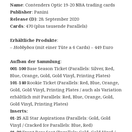
Name
: Contenders Optic 19-20 NBA trading cards
Publisher
: Panini
Release (D)
: 28. September 2020
Cards
: 470 (plus tausende Parallels)
Erhältliche Produkte
:
–
Hobbybox
(mit einer Tüte a 6 Cards) – 449 Euro
Aufbau der Sammlung
:
001-100
Base Season Ticket (Parallels: Silver, Red,
Blue, Orange, Gold, Gold Vinyl, Printing Plates)
101-140
Rookie Ticket (Parallels: Red, Blue, Orange,
Gold, Gold Vinyl, Printing Plates / auch als Variation
erhältlich mit Parallels: Red, Blue, Orange, Gold,
Gold Vinyl, Printing Plates)
Inserts:
01-25
All Star Aspirations (Parallels: Gold, Gold
Vinyl / Cracked Ice Parallels: Blue, Red)
01-20
Front Row Seat (Parallels: Gold, Gold Vinyl /