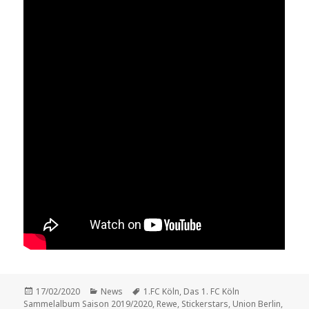
Veröffentlicht
Kategorien
Schlagwörter
17/02/2020
News
1.FC Köln
,
Das 1. FC Köln
am
Sammelalbum Saison 2019/2020
,
Rewe
,
Stickerstars
,
Union Berlin
,