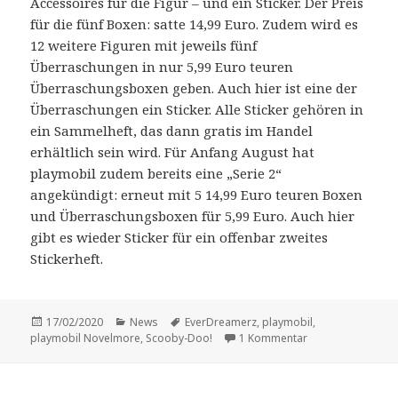
Accessoires für die Figur – und ein Sticker. Der Preis
für die fünf Boxen: satte 14,99 Euro. Zudem wird es
12 weitere Figuren mit jeweils fünf
Überraschungen in nur 5,99 Euro teuren
Überraschungsboxen geben. Auch hier ist eine der
Überraschungen ein Sticker. Alle Sticker gehören in
ein Sammelheft, das dann gratis im Handel
erhältlich sein wird. Für Anfang August hat
playmobil zudem bereits eine „Serie 2“
angekündigt: erneut mit 5 14,99 Euro teuren Boxen
und Überraschungsboxen für 5,99 Euro. Auch hier
gibt es wieder Sticker für ein offenbar zweites
Stickerheft.
Veröffentlicht
Kategorien
Schlagwörter
17/02/2020
News
EverDreamerz
,
playmobil
,
am
zu playmobil brin
playmobil Novelmore
,
Scooby-Doo!
1 Kommentar