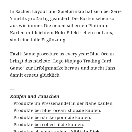
In Sachen Layout und Spielprinzip hat sich bei Serie
7 nichts großartig geändert. Die Karten sehen so
aus wie immer. Die neuen silbernen Platinum
Karten mit leichtem Holo-Effekt sehen cool aus,
sind eine tolle Ergänzung.
Fazit
: Same procedure as every year: Blue Ocean
bringt das nächste „Lego Ninjago Trading Card
Game“ zur Erfolgsmarke heraus und macht Fans
damit erneut glücklich.
—
Kaufen und Tauschen
:
– Produkte
im Pressehandel in der Nähe kaufen
.
– Produkte
bei blue-ocean-shop.de kaufen
.
– Produkte
bei stickerpoint.de kaufen
.
– Produkte
bei collect-it.de kaufen
.
– Produkte
ebay.de kaufen
. [
Affiliate-Link.