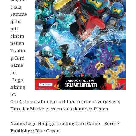
t das
Samme
ljahr
mit
einem
neuen
Tradin
g Card
Game
zu
„Lego
Ninjag
o“.
Große Innovationen sucht man erneut vergebens,
Fans der Marke werden sich dennoch freuen.
Name
: Lego Ninjago Trading Card Game – Serie 7
Publisher
: Blue Ocean