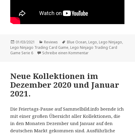
Veröffentlicht
Kategorien
Schlagwörter
01/03/2021
Reviews
Blue Ocean
,
Lego
,
Lego Ninjago
,
am
Lego Ninjago Trading Card Game
,
Lego Ninjago Trading Card
zu Review: „Lego Ninjago T
Game Serie 6
Schreibe einen Kommentar
Neue Kollektionen im
Dezember 2020 und Januar
2021.
Die Feiertags-Pause auf Sammelbild.info beende ich
mit einer großen Übersicht aller Kollektionen, die
in den Monaten Dezember und Januar auf den
deutschen Markt gekommen sind. Ausführliche