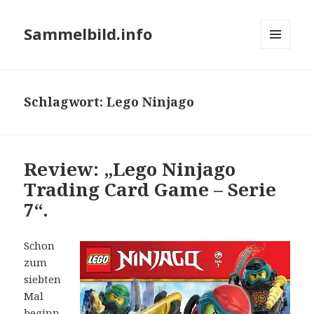
Sammelbild.info
MENÜ
UND
WIDGETS
Schlagwort:
Lego Ninjago
Review: „Lego Ninjago
Trading Card Game – Serie
7“.
Schon
zum
siebten
Mal
beginn