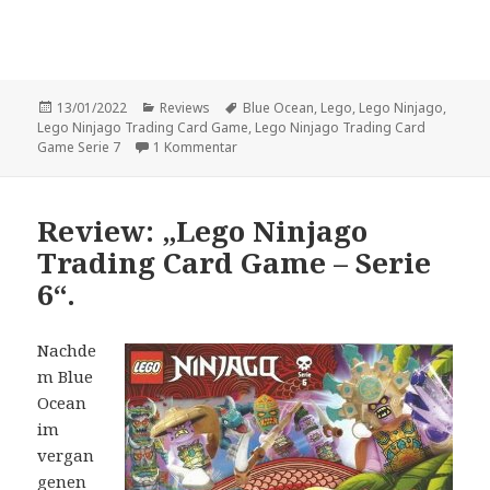
Veröffentlicht
Kategorien
Schlagwörter
13/01/2022
Reviews
Blue Ocean
,
Lego
,
Lego Ninjago
,
am
Lego Ninjago Trading Card Game
,
Lego Ninjago Trading Card
zu Review: „Lego Ninjago Trading Card G
Game Serie 7
1 Kommentar
Review: „Lego Ninjago
Trading Card Game – Serie
6“.
Nachde
m Blue
Ocean
im
vergan
genen