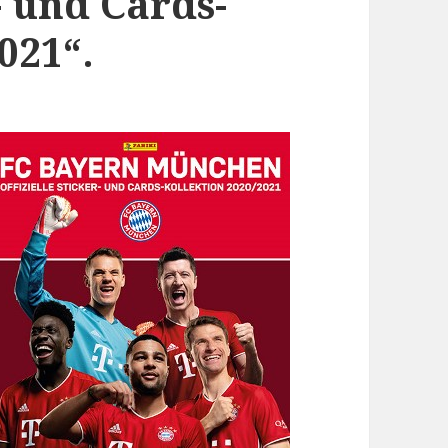
- und Cards-
021“.