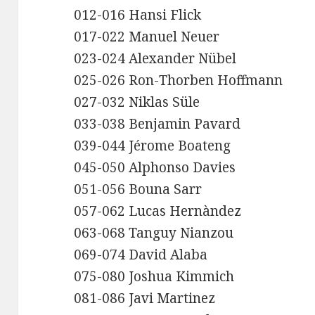
012-016 Hansi Flick
017-022 Manuel Neuer
023-024 Alexander Nübel
025-026 Ron-Thorben Hoffmann
027-032 Niklas Süle
033-038 Benjamin Pavard
039-044 Jérome Boateng
045-050 Alphonso Davies
051-056 Bouna Sarr
057-062 Lucas Hernàndez
063-068 Tanguy Nianzou
069-074 David Alaba
075-080 Joshua Kimmich
081-086 Javi Martinez