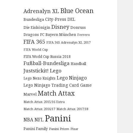
Blue Ocean
Adrenalyn XL
City-Press
DEL
Bundesliga
Disney
Die Eiskönigin
Donruss
Dragons
FC Bayern München
Ferrero
FIFA 365
FIFA 365 Adrenalyn XL 2017
FIFA World Cup
FIFA World Cup Russia 2018
Fußball-Bundesliga
Handball
Juststickit!
Lego
Lego Ninjago
Lego Nexo Knights
Lego Ninjago Trading Card Game
Match Attax
Marvel
Match Attax 2015/16 Extra
Match Attax 2016/17
Match Attax 2017/18
Panini
NBA
NFL
Panini Family
Panini Prizm
Pixar