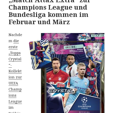
Champions League und
Bundesliga kommen im
Februar und März
Nachde
m
die
erste
„Topps
Crystal
“-
Kollekt
ion zur
UEFA
Champ
ions
League
im