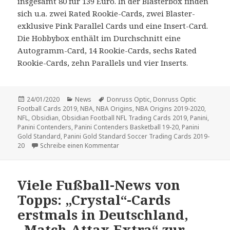
insgesamt 80 für 139 Euro. In der Blasterbox finden
sich u.a. zwei Rated Rookie-Cards, zwei Blaster-
exklusive Pink Parallel Cards und eine Insert-Card.
Die Hobbybox enthält im Durchschnitt eine
Autogramm-Card, 14 Rookie-Cards, sechs Rated
Rookie-Cards, zehn Parallels und vier Inserts.
Veröffentlicht
Kategorien
Schlagwörter
24/01/2020
News
Donruss Optic
,
Donruss Optic
am
Football Cards 2019
,
NBA
,
NBA Origins
,
NBA Origins 2019-2020
,
NFL
,
Obsidian
,
Obsidian Football NFL Trading Cards 2019
,
Panini
,
Panini Contenders
,
Panini Contenders Basketball 19-20
,
Panini
Gold Standard
,
Panini Gold Standard Soccer Trading Cards 2019-
zu „Origins“, „Contenders“, „Gold Sta
20
Schreibe einen Kommentar
Viele Fußball-News von
Topps: „Crystal“-Cards
erstmals in Deutschland,
„Match Attax Extra“ zur