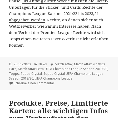
Phase:
Bis Anfang dieser Woche mussten die Bieter-
Unterlagen für die Sticker- und Cards-Rechte der
Champions-League-Saisons 2021/22 bis 2023/24
abgegeben werden
. Rechte, an denen sicher auch
Wettbewerber wie Panini Interesse haben. Nach
dem Verlust der Premier-League-Rechte wird sich
Topps einen weiteren Lizenz-Verlust nicht erlauben
können.
Veröffentlicht
Kategorien
Schlagwörter
20/01/2020
News
Match Attax
,
Match Attax 2019/20
am
Extra
,
Match Attax Extra UEFA Champions League Season 2019/20
,
Topps
,
Topps Crystal
,
Topps Crystal UEFA Champions League
Season 2019/20
,
UEFA Champions League
zu Viele Fußball-News von Topps: „Crysta
Schreibe einen Kommentar
Produkte, Preise, Limitierte
Karten: alle wichtigen Infos