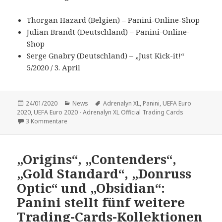
Thorgan Hazard (Belgien) – Panini-Online-Shop
Julian Brandt (Deutschland) – Panini-Online-
Shop
Serge Gnabry (Deutschland) – „Just Kick-it!“
5/2020 / 3. April
Veröffentlicht
Kategorien
Schlagwörter
24/01/2020
News
Adrenalyn XL
,
Panini
,
UEFA Euro
am
2020
,
UEFA Euro 2020 - Adrenalyn XL Official Trading Cards
zu Die „Adrenalyn XL“-Cards zur UEFA Euro 2020 erschei
3 Kommentare
„Origins“, „Contenders“,
„Gold Standard“, „Donruss
Optic“ und „Obsidian“:
Panini stellt fünf weitere
Trading-Cards-Kollektionen