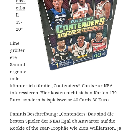
Bask
etba
ll
19-
20“
Eine
größer
ere
Samml
ergeme
inde
könnte sich für die „Contenders“-Cards zur NBA
interessieren. Hier kosten nicht sieben Karten 179
Euro, sondern beispielsweise 40 Cards 30 Euro.
Paninis Beschreibung: „Contenders: Das sind die
besten Spieler der NBA! Egal ob Anwärter auf die
Rookie of the Year-Trophäe wie Zion Williamson, Ja