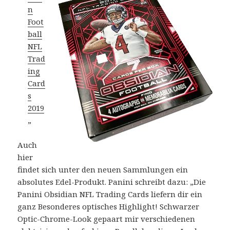
n
Foot
ball
NFL
Trad
ing
Card
s
2019
„
Auch
hier
findet sich unter den neuen Sammlungen ein
absolutes Edel-Produkt. Panini schreibt dazu: „Die
Panini Obsidian NFL Trading Cards liefern dir ein
ganz Besonderes optisches Highlight! Schwarzer
Optic-Chrome-Look gepaart mir verschiedenen