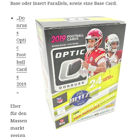
Base oder Insert Parallels, sowie eine Base Card.
„
Do
nrus
s
Opti
c
Foot
ball
Card
s
2019
„
Eher
für den
Massen
markt
geeign