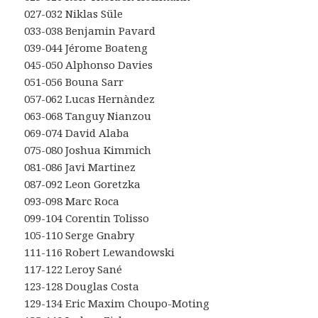
027-032 Niklas Süle
033-038 Benjamin Pavard
039-044 Jérome Boateng
045-050 Alphonso Davies
051-056 Bouna Sarr
057-062 Lucas Hernàndez
063-068 Tanguy Nianzou
069-074 David Alaba
075-080 Joshua Kimmich
081-086 Javi Martinez
087-092 Leon Goretzka
093-098 Marc Roca
099-104 Corentin Tolisso
105-110 Serge Gnabry
111-116 Robert Lewandowski
117-122 Leroy Sané
123-128 Douglas Costa
129-134 Eric Maxim Choupo-Moting