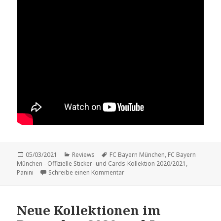
Veröffentlicht
Kategorien
Schlagwörter
05/03/2021
Reviews
FC Bayern München
,
FC Bayern
am
München - Offizielle Sticker- und Cards-Kollektion 2020/2021
,
zu Review: „FC Bayern München – Of
Panini
Schreibe einen Kommentar
Neue Kollektionen im