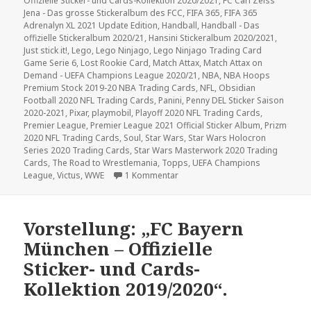
Offizielle Sticker- und Cards-Kollektion 2020/2021
,
FC Carl Zeiss
Jena - Das grosse Stickeralbum des FCC
,
FIFA 365
,
FIFA 365
Adrenalyn XL 2021 Update Edition
,
Handball
,
Handball - Das
offizielle Stickeralbum 2020/21
,
Hansini Stickeralbum 2020/2021
,
Just stick it!
,
Lego
,
Lego Ninjago
,
Lego Ninjago Trading Card
Game Serie 6
,
Lost Rookie Card
,
Match Attax
,
Match Attax on
Demand - UEFA Champions League 2020/21
,
NBA
,
NBA Hoops
Premium Stock 2019-20 NBA Trading Cards
,
NFL
,
Obsidian
Football 2020 NFL Trading Cards
,
Panini
,
Penny DEL Sticker Saison
2020-2021
,
Pixar
,
playmobil
,
Playoff 2020 NFL Trading Cards
,
Premier League
,
Premier League 2021 Official Sticker Album
,
Prizm
2020 NFL Trading Cards
,
Soul
,
Star Wars
,
Star Wars Holocron
Series 2020 Trading Cards
,
Star Wars Masterwork 2020 Trading
Cards
,
The Road to Wrestlemania
,
Topps
,
UEFA Champions
zu Neue Kollektionen im Dezembe
League
,
Victus
,
WWE
1 Kommentar
Vorstellung: „FC Bayern
München – Offizielle
Sticker- und Cards-
Kollektion 2019/2020“.