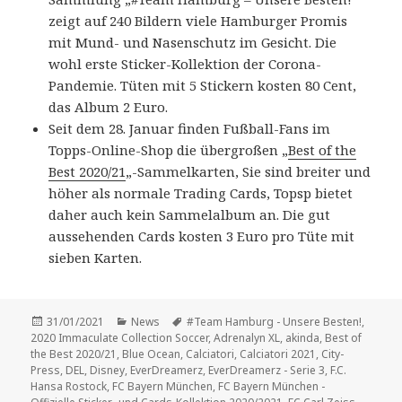
zeigt auf 240 Bildern viele Hamburger Promis
mit Mund- und Nasenschutz im Gesicht. Die
wohl erste Sticker-Kollektion der Corona-
Pandemie. Tüten mit 5 Stickern kosten 80 Cent,
das Album 2 Euro.
Seit dem 28. Januar finden Fußball-Fans im
Topps-Online-Shop die übergroßen „
Best of the
Best 2020/21
„-Sammelkarten, Sie sind breiter und
höher als normale Trading Cards, Topsp bietet
daher auch kein Sammelalbum an. Die gut
aussehenden Cards kosten 3 Euro pro Tüte mit
sieben Karten.
Veröffentlicht
Kategorien
Schlagwörter
31/01/2021
News
#Team Hamburg - Unsere Besten!
,
am
2020 Immaculate Collection Soccer
,
Adrenalyn XL
,
akinda
,
Best of
the Best 2020/21
,
Blue Ocean
,
Calciatori
,
Calciatori 2021
,
City-
Press
,
DEL
,
Disney
,
EverDreamerz
,
EverDreamerz - Serie 3
,
F.C.
Hansa Rostock
,
FC Bayern München
,
FC Bayern München -