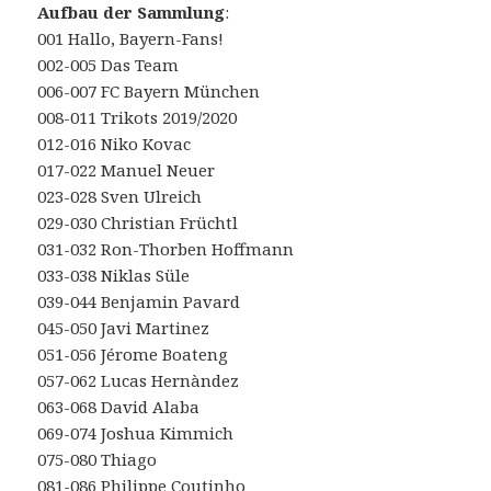
Aufbau der Sammlung
:
001 Hallo, Bayern-Fans!
002-005 Das Team
006-007 FC Bayern München
008-011 Trikots 2019/2020
012-016 Niko Kovac
017-022 Manuel Neuer
023-028 Sven Ulreich
029-030 Christian Früchtl
031-032 Ron-Thorben Hoffmann
033-038 Niklas Süle
039-044 Benjamin Pavard
045-050 Javi Martinez
051-056 Jérome Boateng
057-062 Lucas Hernàndez
063-068 David Alaba
069-074 Joshua Kimmich
075-080 Thiago
081-086 Philippe Coutinho