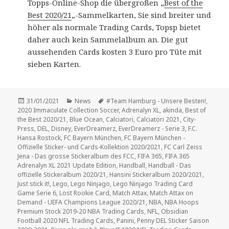
Topps-Online-Shop die übergroßen „
Best of the
Best 2020/21
„-Sammelkarten, Sie sind breiter und
höher als normale Trading Cards, Topsp bietet
daher auch kein Sammelalbum an. Die gut
aussehenden Cards kosten 3 Euro pro Tüte mit
sieben Karten.
Veröffentlicht
Kategorien
Schlagwörter
31/01/2021
News
#Team Hamburg - Unsere Besten!
,
am
2020 Immaculate Collection Soccer
,
Adrenalyn XL
,
akinda
,
Best of
the Best 2020/21
,
Blue Ocean
,
Calciatori
,
Calciatori 2021
,
City-
Press
,
DEL
,
Disney
,
EverDreamerz
,
EverDreamerz - Serie 3
,
F.C.
Hansa Rostock
,
FC Bayern München
,
FC Bayern München -
Offizielle Sticker- und Cards-Kollektion 2020/2021
,
FC Carl Zeiss
Jena - Das grosse Stickeralbum des FCC
,
FIFA 365
,
FIFA 365
Adrenalyn XL 2021 Update Edition
,
Handball
,
Handball - Das
offizielle Stickeralbum 2020/21
,
Hansini Stickeralbum 2020/2021
,
Just stick it!
,
Lego
,
Lego Ninjago
,
Lego Ninjago Trading Card
Game Serie 6
,
Lost Rookie Card
,
Match Attax
,
Match Attax on
Demand - UEFA Champions League 2020/21
,
NBA
,
NBA Hoops
Premium Stock 2019-20 NBA Trading Cards
,
NFL
,
Obsidian
Football 2020 NFL Trading Cards
,
Panini
,
Penny DEL Sticker Saison