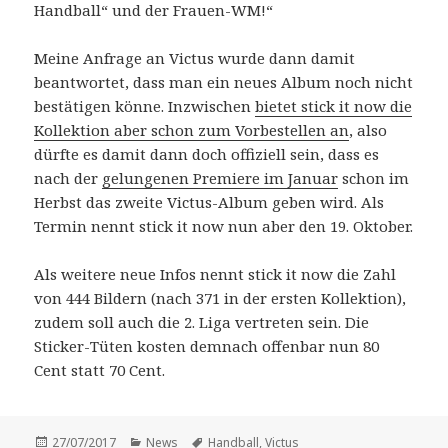
Handball“ und der Frauen-WM!“
Meine Anfrage an Victus wurde dann damit
beantwortet, dass man ein neues Album noch nicht
bestätigen könne. Inzwischen
bietet stick it now die
Kollektion aber schon zum Vorbestellen an
, also
dürfte es damit dann doch offiziell sein, dass es
nach der
gelungenen Premiere im Januar
schon im
Herbst das zweite Victus-Album geben wird. Als
Termin nennt stick it now nun aber den 19. Oktober.
Als weitere neue Infos nennt stick it now die Zahl
von 444 Bildern (nach 371 in der ersten Kollektion),
zudem soll auch die 2. Liga vertreten sein. Die
Sticker-Tüten kosten demnach offenbar nun 80
Cent statt 70 Cent.
Veröffentlicht
Kategorien
Schlagwörter
27/07/2017
News
Handball
,
Victus