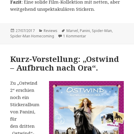
Fazit
: Eine solide Film-Kollektion mit netten, aber
weitgehend unspektakulären Stickern.
Veröffentlicht
Kategorien
Schlagwörter
27/07/2017
Reviews
Marvel
,
Panini
,
Spider-Man
,
am
zu Vorstellung: „Spider-M
Spider-Man Homecoming
1 Kommentar
Kurz-Vorstellung: „Ostwind
– Aufbruch nach Ora“.
Zu „Ostwind
2“ erschien
noch ein
Stickeralbum
von Panini,
für
den dritten
„Ostwind“-