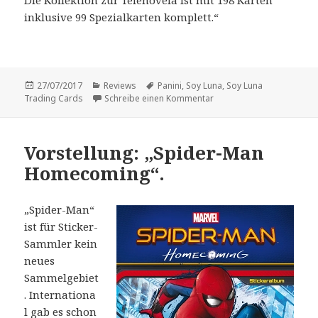
Die Kollektion zur Telenovela ist mit 198 Karten
inklusive 99 Spezialkarten komplett.“
Veröffentlicht
Kategorien
Schlagwörter
27/07/2017
Reviews
Panini
,
Soy Luna
,
Soy Luna
am
zu Kurz-Vorstellung: „Soy
Trading Cards
Schreibe einen Kommentar
Vorstellung: „Spider-Man
Homecoming“.
„Spider-Man“
ist für Sticker-
Sammler kein
neues
Sammelgebiet
. Internationa
l gab es schon