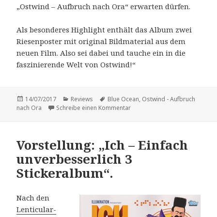
„Ostwind – Aufbruch nach Ora“ erwarten dürfen.
Als besonderes Highlight enthält das Album zwei
Riesenposter mit original Bildmaterial aus dem
neuen Film. Also sei dabei und tauche ein in die
faszinierende Welt von Ostwind!“
Veröffentlicht
Kategorien
Schlagwörter
14/07/2017
Reviews
Blue Ocean
,
Ostwind - Aufbruch
am
zu Kurz-Vorstellung: „Ostwind 
nach Ora
Schreibe einen Kommentar
Vorstellung: „Ich – Einfach
unverbesserlich 3
Stickeralbum“.
Nach den
Lenticular-