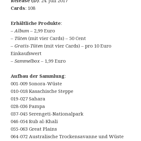
Release (D)
: 24. Juli 2017
Cards
: 108
Erhältliche Produkte
:
–
Album
– 2,99 Euro
–
Tüten
(mit vier Cards) – 50 Cent
–
Gratis-Tüten
(mit vier Cards) – pro 10 Euro
Einkaufswert
–
Sammelbox
– 1,99 Euro
Aufbau der Sammlung
:
001-009 Sonora-Wüste
010-018 Kasachische Steppe
019-027 Sahara
028-036 Pampa
037-045 Serengeti-Nationalpark
046-054 Rub al-Khali
055-063 Great Plains
064-072 Australische Trockensavanne und Wüste