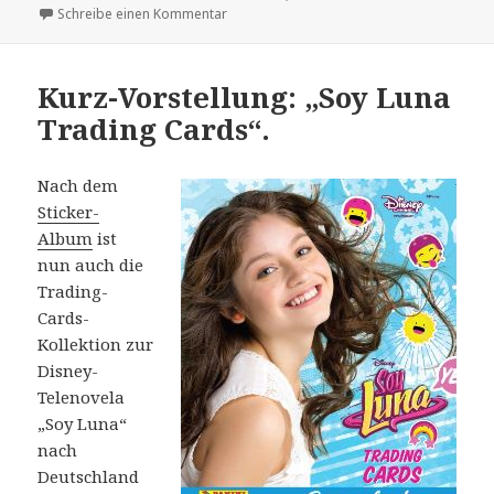
am
zu Neue Handball-Sticker-Kollektion soll i
Schreibe einen Kommentar
Kurz-Vorstellung: „Soy Luna
Trading Cards“.
Nach dem
Sticker-
Album
ist
nun auch die
Trading-
Cards-
Kollektion zur
Disney-
Telenovela
„Soy Luna“
nach
Deutschland