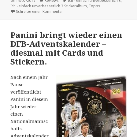
Veröffentlicht
Kategorien
Schlagwörter
14/07/2017
Reviews
Ich - einfach unverbesserlich 3
,
am
Ich - einfach unverbesserlich 3 Stickeralbum
,
Topps
zu Vorstellung: „Ich – Einfach unverbesserl
Schreibe einen Kommentar
Panini bringt wieder einen
DFB-Adventskalender –
diesmal mit Cards und
Stickern.
Nach einem Jahr
Pause
veröffentlicht
Panini in diesem
Jahr wieder
einen
Nationalmannsc
hafts-
Adventskalender