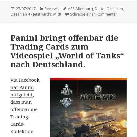
Veröffentlicht
Kategorien
Schlagwörter
27/07/2017
Reviews
ASS Altenburg
,
Netto
,
Ozeanien
,
am
zu Vorstellu
Ozeanien 4 - Jetzt wird's wild!
Schreibe einen Kommentar
Panini bringt offenbar die
Trading Cards zum
Videospiel „World of Tanks“
nach Deutschland.
Via Facebook
hat Panini
mitgeteilt
,
dass man
offenbar die
Trading-
Cards-
Kollektion