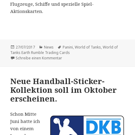
Flugzeuge, Schiffe und spezielle Spiel-
Aktionskarten.
Veröffentlicht
Kategorien
Schlagwörter
27/07/2017
News
Panini
,
World of Tanks
,
World of
am
Tanks Earth Rumble Trading Cards
zu Panini bringt offenbar die Trading Car
Schreibe einen Kommentar
Neue Handball-Sticker-
Kollektion soll im Oktober
erscheinen.
Schon Mitte
Juni hatte ich
von einem