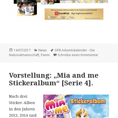
Veröffentlicht
Kategorien
Schlagwörter
14/07/2017
News
DFB Adventskalender - Die
am
zu Panini br
Nationalmannschaft
,
Panini
Schreibe einen Kommentar
Vorstellung: „Mia and me
Stickeralbum“ [Serie 4].
Nach drei
Sticker-Alben
in den Jahren
2013, 2014 und