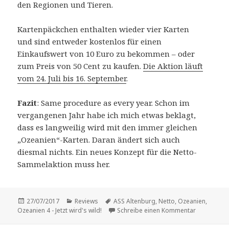
den Regionen und Tieren.
Kartenpäckchen enthalten wieder vier Karten
und sind entweder kostenlos für einen
Einkaufswert von 10 Euro zu bekommen – oder
zum Preis von 50 Cent zu kaufen.
Die Aktion läuft
vom 24. Juli bis 16. September
.
Fazit
: Same procedure as every year. Schon im
vergangenen Jahr habe ich mich etwas beklagt,
dass es langweilig wird mit den immer gleichen
„Ozeanien“-Karten. Daran ändert sich auch
diesmal nichts. Ein neues Konzept für die Netto-
Sammelaktion muss her.
Veröffentlicht
Kategorien
Schlagwörter
27/07/2017
Reviews
ASS Altenburg
,
Netto
,
Ozeanien
,
am
zu Vorstellu
Ozeanien 4 - Jetzt wird's wild!
Schreibe einen Kommentar