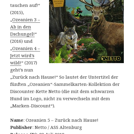
tauchen auf!“
(2015),
„
Ozeanien 3 –
Ab in den
Dschungel!
“
(2016) und
„
Ozeanien 4 –
Jetzt wird’s
wild!
“ (2017)
geht’s nun
„Zurück nach Hause!“ So lautet der Untertitel der
fünften „Ozeanien“-Sammelkarten-Kollektion der
Discounter-Kette Netto (die mit dem schwarzen
Hund im Logo, nicht zu verwechseln mit dem
„Marken-Discount“).
Name
: Ozeanien 5 – Zurück nach Hause!
Publisher
: Netto / ASS Altenburg