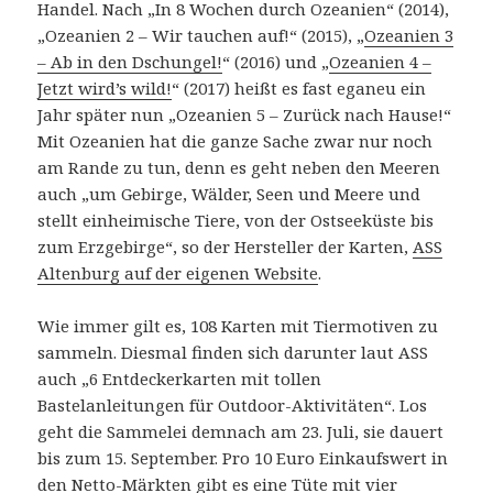
Handel. Nach „In 8 Wochen durch Ozeanien“ (2014),
„Ozeanien 2 – Wir tauchen auf!“ (2015), „
Ozeanien 3
– Ab in den Dschungel!
“ (2016) und „
Ozeanien 4 –
Jetzt wird’s wild!
“ (2017) heißt es fast eganeu ein
Jahr später nun „Ozeanien 5 – Zurück nach Hause!“
Mit Ozeanien hat die ganze Sache zwar nur noch
am Rande zu tun, denn es geht neben den Meeren
auch „um Gebirge, Wälder, Seen und Meere und
stellt einheimische Tiere, von der Ostseeküste bis
zum Erzgebirge“, so der Hersteller der Karten,
ASS
Altenburg auf der eigenen Website
.
Wie immer gilt es, 108 Karten mit Tiermotiven zu
sammeln. Diesmal finden sich darunter laut ASS
auch „6 Entdeckerkarten mit tollen
Bastelanleitungen für Outdoor-Aktivitäten“. Los
geht die Sammelei demnach am 23. Juli, sie dauert
bis zum 15. September. Pro 10 Euro Einkaufswert in
den Netto-Märkten gibt es eine Tüte mit vier