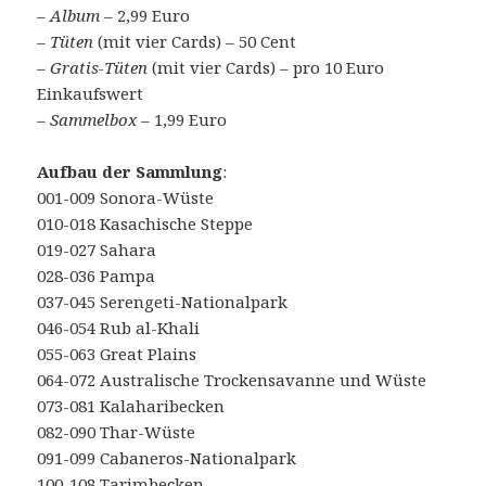
–
Album
– 2,99 Euro
–
Tüten
(mit vier Cards) – 50 Cent
–
Gratis-Tüten
(mit vier Cards) – pro 10 Euro
Einkaufswert
–
Sammelbox
– 1,99 Euro
Aufbau der Sammlung
:
001-009 Sonora-Wüste
010-018 Kasachische Steppe
019-027 Sahara
028-036 Pampa
037-045 Serengeti-Nationalpark
046-054 Rub al-Khali
055-063 Great Plains
064-072 Australische Trockensavanne und Wüste
073-081 Kalaharibecken
082-090 Thar-Wüste
091-099 Cabaneros-Nationalpark
100-108 Tarimbecken