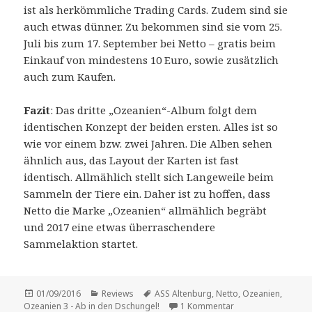
ist als herkömmliche Trading Cards. Zudem sind sie
auch etwas dünner. Zu bekommen sind sie vom 25.
Juli bis zum 17. September bei Netto – gratis beim
Einkauf von mindestens 10 Euro, sowie zusätzlich
auch zum Kaufen.
Fazit
: Das dritte „Ozeanien“-Album folgt dem
identischen Konzept der beiden ersten. Alles ist so
wie vor einem bzw. zwei Jahren. Die Alben sehen
ähnlich aus, das Layout der Karten ist fast
identisch. Allmählich stellt sich Langeweile beim
Sammeln der Tiere ein. Daher ist zu hoffen, dass
Netto die Marke „Ozeanien“ allmählich begräbt
und 2017 eine etwas überraschendere
Sammelaktion startet.
Veröffentlicht
Kategorien
Schlagwörter
01/09/2016
Reviews
ASS Altenburg
,
Netto
,
Ozeanien
,
am
zu Vorstellung: „Oz
Ozeanien 3 - Ab in den Dschungel!
1 Kommentar