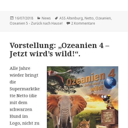
Veröffentlicht
Kategorien
Schlagwörter
16/07/2018
News
ASS Altenburg
,
Netto
,
Ozeanien
,
am
zu Neue Sammelaktio
Ozeanien 5 - Zurück nach Hause!
2 Kommentare
Vorstellung: „Ozeanien 4 –
Jetzt wird’s wild!“.
Alle Jahre
wieder bringt
die
Supermarktke
tte Netto (die
mit dem
schwarzen
Hund im
Logo, nicht zu