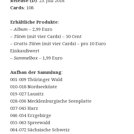
Release (D)
: 23. Juli 2018
Cards
: 108
Erhältliche Produkte
:
–
Album
– 2,99 Euro
–
Tüten
(mit vier Cards) – 50 Cent
–
Gratis-Tüten
(mit vier Cards) – pro 10 Euro
Einkaufswert
–
Sammelbox
– 1,99 Euro
Aufbau der Sammlung
:
001-009 Thüringer Wald
010-018 Nordseeküste
019-027 Lausitz
028-036 Mecklenburgische Seenplatte
037-045 Harz
046-054 Erzgebirge
055-063 Spreewald
064-072 Sächsische Schweiz