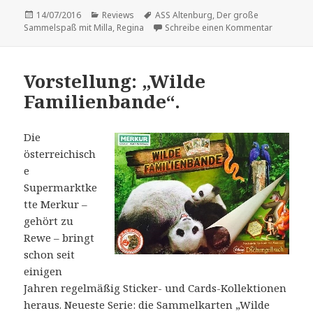
Veröffentlicht
Kategorien
Schlagwörter
14/07/2016
Reviews
ASS Altenburg
,
Der große
am
zu Vorste
Sammelspaß mit Milla
,
Regina
Schreibe einen Kommentar
Vorstellung: „Wilde
Familienbande“.
Die
österreichisch
e
Supermarktke
tte Merkur –
gehört zu
Rewe – bringt
schon seit
einigen
Jahren regelmäßig Sticker- und Cards-Kollektionen
heraus. Neueste Serie: die Sammelkarten „Wilde