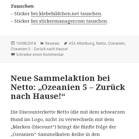
Tauschen
:
– Sticker
bei klebebildchen.net tauschen
.
– Sticker
bei stickermanager.com tauschen
.
Veröffentlicht
Kategorien
Schlagwörter
16/08/2018
Reviews
ASS Altenburg
,
Netto
,
Ozeanien
,
am
Ozeanien 5 - Zurück nach Hause!
zu Vorstellung: „Ozeanien 5 – Zurück nach 
Schreibe einen Kommentar
Neue Sammelaktion bei
Netto: „Ozeanien 5 – Zurück
nach Hause!“
Die Discounterkette Netto (die mit dem schwarzen
Hund im Logo, nicht zu verwechseln mit dem
„Marken-Discount“) bringt die fünfte Folge der
„Ozeanien“-Sammelkaten-Reihe in den