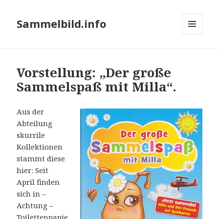
Sammelbild.info
MENÜ
UND
WIDGETS
Vorstellung: „Der große
Sammelspaß mit Milla“.
Aus der
Abteilung
skurrile
Kollektionen
stammt diese
hier: Seit
April finden
sich in –
Achtung –
Toilettenpapie