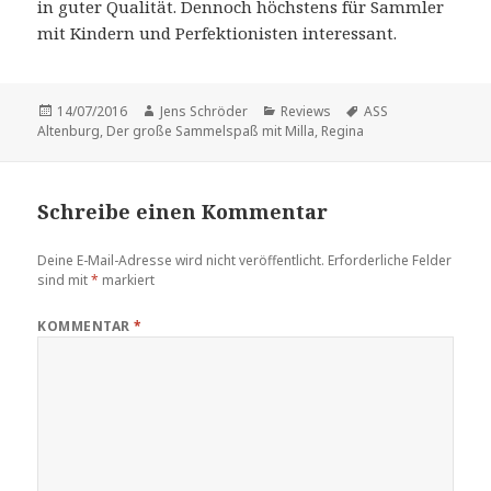
in guter Qualität. Dennoch höchstens für Sammler
mit Kindern und Perfektionisten interessant.
Veröffentlicht
Autor
Kategorien
Schlagwörter
14/07/2016
Jens Schröder
Reviews
ASS
am
Altenburg
,
Der große Sammelspaß mit Milla
,
Regina
Schreibe einen Kommentar
Deine E-Mail-Adresse wird nicht veröffentlicht.
Erforderliche Felder
sind mit
*
markiert
KOMMENTAR
*