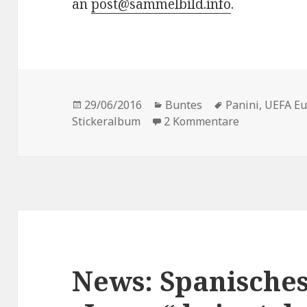
an
post@sammelbild.info
.
Veröffentlicht
Kategorien
Schlagwörter
29/06/2016
Buntes
Panini
,
UEFA Eu
am
zu [Beendet!
Stickeralbum
2 Kommentare
News: Spanische