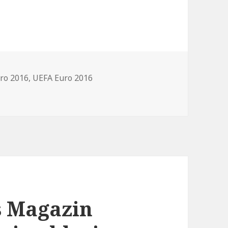
ro 2016
,
UEFA Euro 2016
] Verlosung: 5 Update-Sets der „UEFA Euro“-Sticker von Pani
s Magazin