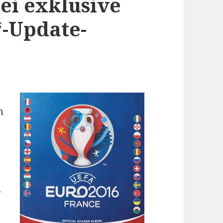
rei exklusive
“-Update-
h
m
n