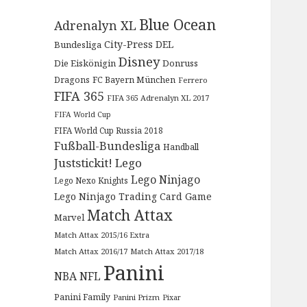
Blue Ocean
Adrenalyn XL
City-Press
DEL
Bundesliga
Disney
Die Eiskönigin
Donruss
Dragons
FC Bayern München
Ferrero
FIFA 365
FIFA 365 Adrenalyn XL 2017
FIFA World Cup
FIFA World Cup Russia 2018
Fußball-Bundesliga
Handball
Juststickit!
Lego
Lego Ninjago
Lego Nexo Knights
Lego Ninjago Trading Card Game
Match Attax
Marvel
Match Attax 2015/16 Extra
Match Attax 2016/17
Match Attax 2017/18
Panini
NBA
NFL
Panini Family
Panini Prizm
Pixar