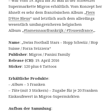
– war vom 19. April bis 30. Mai in der Schweizer
Supermarkette Migros erhältlich. Vom Konzept her
ähnelt es sehr dem französischen Album „
Fiers
D’être Bleus
“ und letztlich auch dem allerdings
wesentlich umfangreicheren belgischen
Album „
#Samennaarfrankrijk / #Tousenfrance
„.
Name
: „Swiss Football Stars – Hopp Schwiiz / Hop
Suisse / Forza Svizzera“
Publisher
: Migros / Panini Family
Release (CH)
: 19. April 2016
Sticker
: 120 plus 6 Tattoos
Erhältliche Produkte
:
–
Album
– 5 Franken
–
Tüte
(mit 3 Stickern) – Zugabe für je 20 Franken
Einkaufswert in Migros-Supermärkten
Aufbau der Sammlung
: