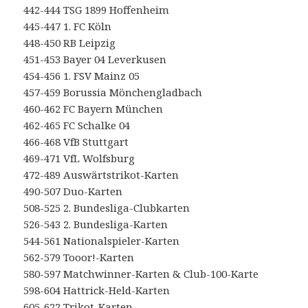
442-444 TSG 1899 Hoffenheim
445-447 1. FC Köln
448-450 RB Leipzig
451-453 Bayer 04 Leverkusen
454-456 1. FSV Mainz 05
457-459 Borussia Mönchengladbach
460-462 FC Bayern München
462-465 FC Schalke 04
466-468 VfB Stuttgart
469-471 VfL Wolfsburg
472-489 Auswärtstrikot-Karten
490-507 Duo-Karten
508-525 2. Bundesliga-Clubkarten
526-543 2. Bundesliga-Karten
544-561 Nationalspieler-Karten
562-579 Tooor!-Karten
580-597 Matchwinner-Karten & Club-100-Karte
598-604 Hattrick-Held-Karten
605-622 Trikot-Karten