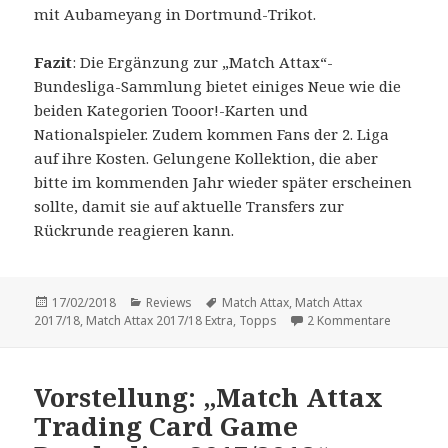
mit Aubameyang in Dortmund-Trikot.
Fazit
: Die Ergänzung zur „Match Attax“-
Bundesliga-Sammlung bietet einiges Neue wie die
beiden Kategorien Tooor!-Karten und
Nationalspieler. Zudem kommen Fans der 2. Liga
auf ihre Kosten. Gelungene Kollektion, die aber
bitte im kommenden Jahr wieder später erscheinen
sollte, damit sie auf aktuelle Transfers zur
Rückrunde reagieren kann.
Veröffentlicht
Kategorien
Schlagwörter
17/02/2018
Reviews
Match Attax
,
Match Attax
am
zu Vorste
2017/18
,
Match Attax 2017/18 Extra
,
Topps
2 Kommentare
Vorstellung: „Match Attax
Trading Card Game