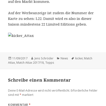
auf den Markt kommen.
Auf der Werbeanzeige ist zudem die Nummer der
Karte zu sehen: L22. Damit wird es also in dieser
Saison mindestens 22 Limited Editions geben.
Veröffentlicht
Autor
Kategorien
Schlagwörter
11/09/2017
Jens Schröder
News
kicker
,
Match
am
Attax
,
Match Attax 2017/18
,
Topps
Schreibe einen Kommentar
Deine E-Mail-Adresse wird nicht veröffentlicht.
Erforderliche Felder
sind mit
*
markiert
KOMMENTAR
*