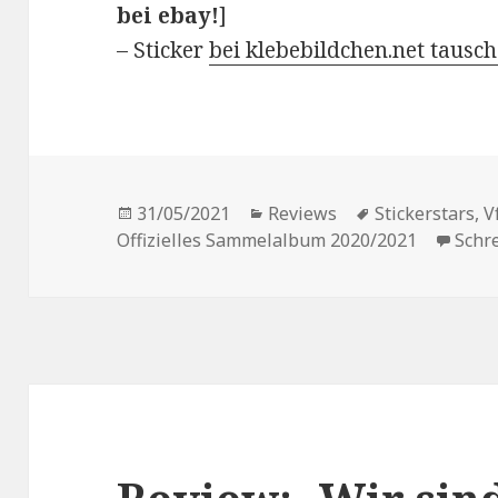
bei ebay!
]
– Sticker
bei klebebildchen.net tausc
Veröffentlicht
Kategorien
Schlagwörter
31/05/2021
Reviews
Stickerstars
,
V
am
Offizielles Sammelalbum 2020/2021
Schr