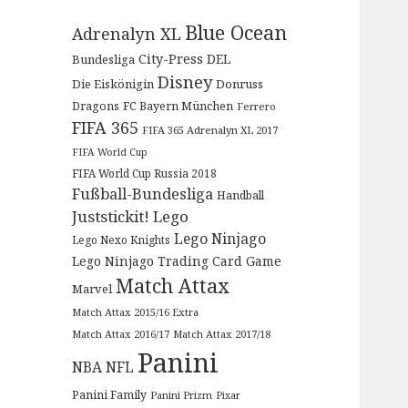
Blue Ocean
Adrenalyn XL
City-Press
DEL
Bundesliga
Disney
Die Eiskönigin
Donruss
Dragons
FC Bayern München
Ferrero
FIFA 365
FIFA 365 Adrenalyn XL 2017
FIFA World Cup
FIFA World Cup Russia 2018
Fußball-Bundesliga
Handball
Juststickit!
Lego
Lego Ninjago
Lego Nexo Knights
Lego Ninjago Trading Card Game
Match Attax
Marvel
Match Attax 2015/16 Extra
Match Attax 2016/17
Match Attax 2017/18
Panini
NBA
NFL
Panini Family
Panini Prizm
Pixar