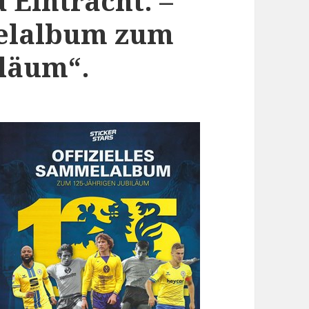
 Eintracht. –
melalbum zum
iläum“.