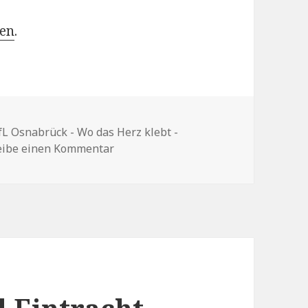
hen
.
fL Osnabrück - Wo das Herz klebt -
zu Review: „VfL Osnabrück – Wo das H
eibe einen Kommentar