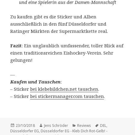
und eine Spielerin aus der Damen-Mannschaft
Zu kaufen gibt es die Sticker und Alben
ausschließlich in den fünf Düsseldorfer und
Ratinger Märkten der Supermarktkette real.
Fazit
: Ein unglaublich umfassender, toller Blick auf
einen traditionsreichen Eishockey-Verein. Sehr
gelungen!
—
Kaufen und Tauschen
:
– Sticker
bei klebebildchen.net tauschen
.
– Sticker
bei stickermanager.com tauschen
.
Veröffentlicht
Autor
Kategorien
Schlagwörter
23/10/2018
Jens Schröder
Reviews
DEL
,
am
Düsseldorfer EG
,
Düsseldorfer EG - Kleb Dich Rot-Gelb! -