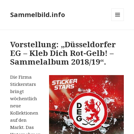
Sammelbild.info
MENÜ
UND
WIDGETS
Vorstellung: „Düsseldorfer
EG – Kleb Dich Rot-Gelb! –
Sammelalbum 2018/19“.
Die Firma
Stickerstars
bringt
wöchentlich
neue
Kollektionen
auf den
Markt. Das