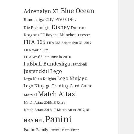
Blue Ocean
Adrenalyn XL
City-Press
DEL
Bundesliga
Disney
Die Eiskönigin
Donruss
Dragons
FC Bayern München
Ferrero
FIFA 365
FIFA 365 Adrenalyn XL 2017
FIFA World Cup
FIFA World Cup Russia 2018
Fußball-Bundesliga
Handball
Juststickit!
Lego
Lego Ninjago
Lego Nexo Knights
Lego Ninjago Trading Card Game
Match Attax
Marvel
Match Attax 2015/16 Extra
Match Attax 2016/17
Match Attax 2017/18
Panini
NBA
NFL
Panini Family
Panini Prizm
Pixar