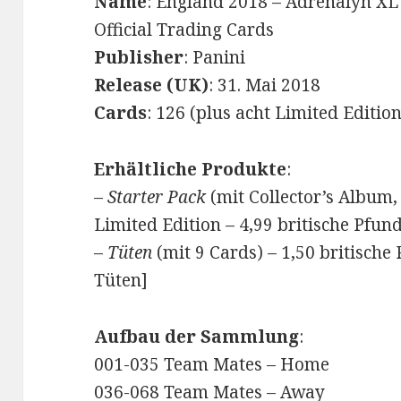
Name
: England 2018 – Adrenalyn XL
Official Trading Cards
Publisher
: Panini
Release (UK)
: 31. Mai 2018
Cards
: 126 (plus acht Limited Edition
Erhältliche Produkte
:
–
Starter Pack
(mit Collector’s Album
Limited Edition – 4,99 britische Pfun
–
Tüten
(mit 9 Cards) – 1,50 britische
Tüten]
Aufbau der Sammlung
:
001-035 Team Mates – Home
036-068 Team Mates – Away