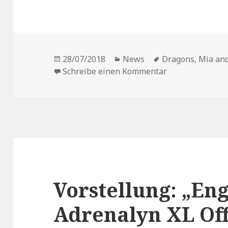
Veröffentlicht
Kategorien
Schlagwörter
28/07/2018
News
Dragons
,
Mia an
am
zu Neue Sticker
Schreibe einen Kommentar
Vorstellung: „Eng
Adrenalyn XL Off