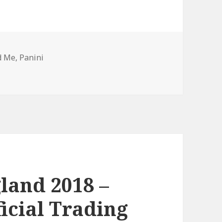
d Me
,
Panini
-Kollektionen für „Dragons“ und „Mia and Me“ angekündigt
land 2018 –
icial Trading