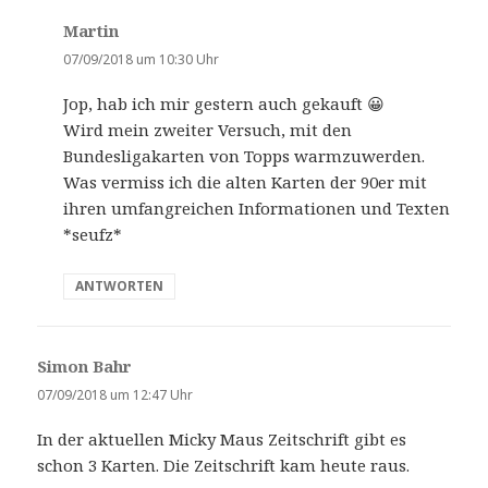
Martin
s
a
07/09/2018 um 10:30 Uhr
g
Jop, hab ich mir gestern auch gekauft 😀
t
Wird mein zweiter Versuch, mit den
:
Bundesligakarten von Topps warmzuwerden.
Was vermiss ich die alten Karten der 90er mit
ihren umfangreichen Informationen und Texten
*seufz*
ANTWORTEN
Simon Bahr
s
a
07/09/2018 um 12:47 Uhr
g
In der aktuellen Micky Maus Zeitschrift gibt es
t
schon 3 Karten. Die Zeitschrift kam heute raus.
: