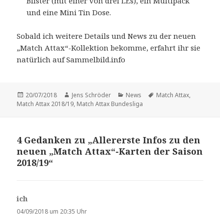
Blister (mit einer von drei LEs), ein Multipack
und eine Mini Tin Dose.
Sobald ich weitere Details und News zu der neuen
„Match Attax“-Kollektion bekomme, erfahrt ihr sie
natürlich auf Sammelbild.info
Veröffentlicht
Autor
Kategorien
Schlagwörter
20/07/2018
Jens Schröder
News
Match Attax
,
am
Match Attax 2018/19
,
Match Attax Bundesliga
4 Gedanken zu „Allererste Infos zu den
neuen „Match Attax“-Karten der Saison
2018/19“
ich
s
a
04/09/2018 um 20:35 Uhr