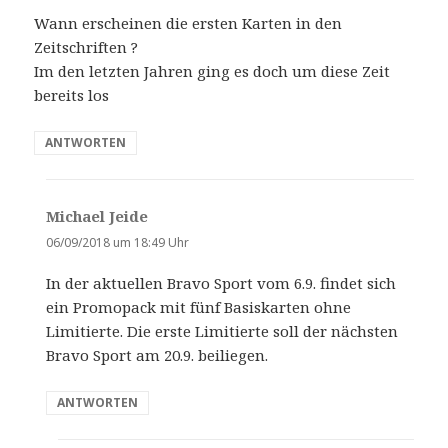
g
Wann erscheinen die ersten Karten in den
t
Zeitschriften ?
:
Im den letzten Jahren ging es doch um diese Zeit
bereits los
ANTWORTEN
Michael Jeide
s
a
06/09/2018 um 18:49 Uhr
g
In der aktuellen Bravo Sport vom 6.9. findet sich
t
ein Promopack mit fünf Basiskarten ohne
:
Limitierte. Die erste Limitierte soll der nächsten
Bravo Sport am 20.9. beiliegen.
ANTWORTEN