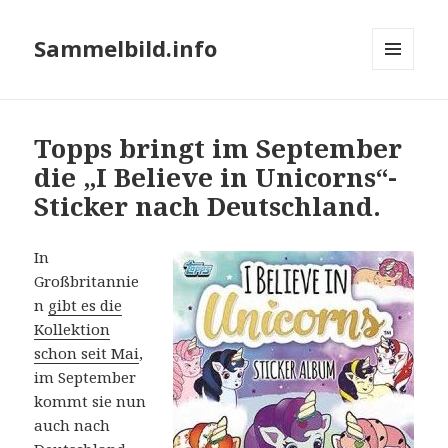
Sammelbild.info
MENÜ
UND
WIDGETS
Topps bringt im September
die „I Believe in Unicorns“-
Sticker nach Deutschland.
In
Großbritannie
n
gibt es die
Kollektion
schon seit Mai
,
im September
kommt sie nun
auch nach