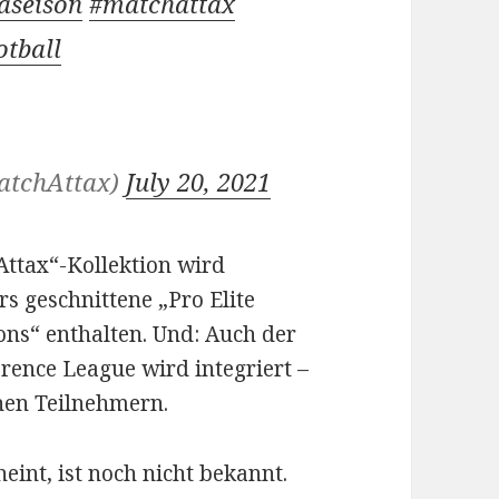
aseison
#matchattax
otball
atchAttax)
July 20, 2021
 Attax“-Kollektion wird
s geschnittene „Pro Elite
ns“ enthalten. Und: Auch der
ence League wird integriert –
hen Teilnehmern.
int, ist noch nicht bekannt.