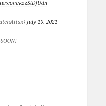
tter.com/kzzSlDJUdn
atchAttax)
July 19, 2021
 SOON!
d