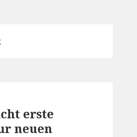
x
cht erste
zur neuen