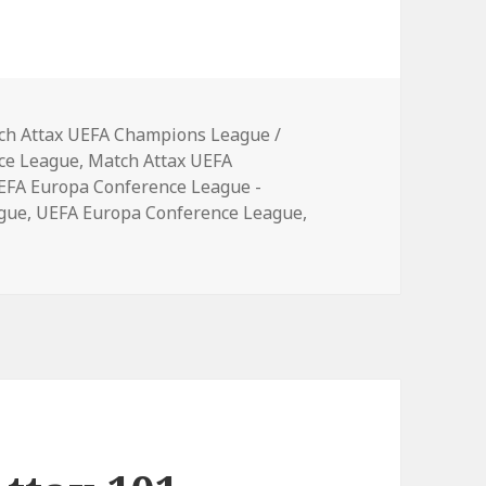
ch Attax UEFA Champions League /
ce League
,
Match Attax UEFA
EFA Europa Conference League -
gue
,
UEFA Europa Conference League
,
pps veröffentlicht erste Fotos und Infos zur neuen „Match