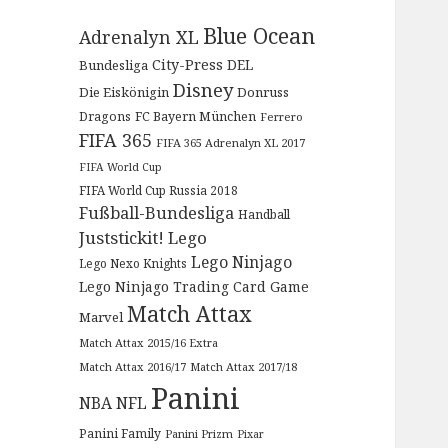
Blue Ocean
Adrenalyn XL
City-Press
DEL
Bundesliga
Disney
Die Eiskönigin
Donruss
Dragons
FC Bayern München
Ferrero
FIFA 365
FIFA 365 Adrenalyn XL 2017
FIFA World Cup
FIFA World Cup Russia 2018
Fußball-Bundesliga
Handball
Juststickit!
Lego
Lego Ninjago
Lego Nexo Knights
Lego Ninjago Trading Card Game
Match Attax
Marvel
Match Attax 2015/16 Extra
Match Attax 2016/17
Match Attax 2017/18
Panini
NBA
NFL
Panini Family
Panini Prizm
Pixar