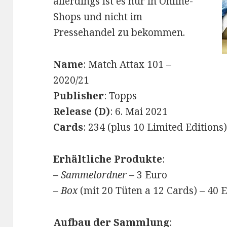
allerdings ist es nur in Online-
Shops und nicht im
Pressehandel zu bekommen.
Name
: Match Attax 101 –
2020/21
Publisher
: Topps
Release (D)
: 6. Mai 2021
Cards
: 234 (plus 10 Limited Editions
Erhältliche Produkte
:
–
Sammelordner
– 3 Euro
–
Box
(mit 20 Tüten a 12 Cards) – 40 
Aufbau der Sammlung
: