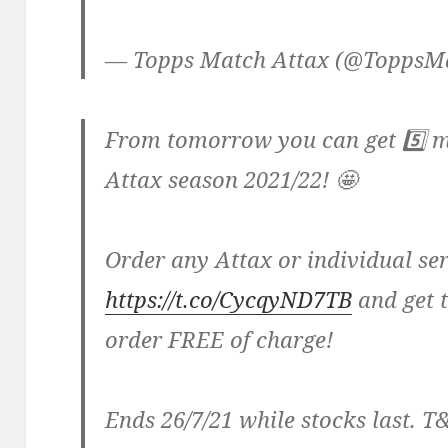
— Topps Match Attax (@ToppsM
From tomorrow you can get 5️⃣
Attax season 2021/22! 🤩
Order any Attax or individual se
https://t.co/CycqyND7TB
and get 
order FREE of charge!
Ends 26/7/21 while stocks last. T