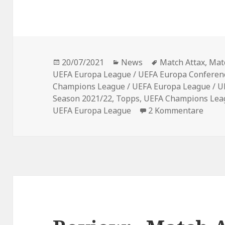
Veröffentlicht
Kategorien
Schlagwörter
20/07/2021
News
Match Attax
,
Mat
am
UEFA Europa League / UEFA Europa Conferen
Champions League / UEFA Europa League / U
Season 2021/22
,
Topps
,
UEFA Champions Lea
zu To
UEFA Europa League
2 Kommentare