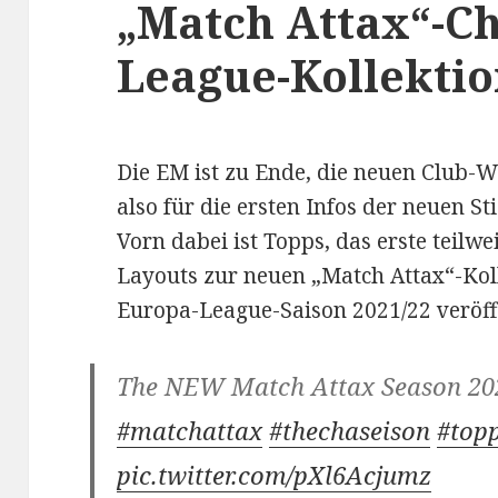
„Match Attax“-C
League-Kollektio
Die EM ist zu Ende, die neuen Club-W
also für die ersten Infos der neuen S
Vorn dabei ist Topps, das erste teilw
Layouts zur neuen „Match Attax“-Kol
Europa-League-Saison 2021/22 veröffe
The NEW Match Attax Season 202
#matchattax
#thechaseison
#top
pic.twitter.com/pXl6Acjumz