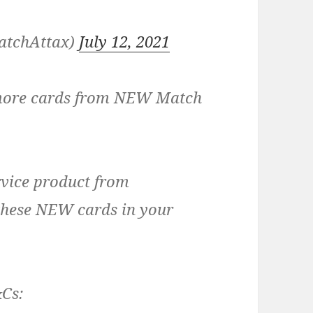
atchAttax)
July 12, 2021
 more cards from NEW Match
rvice product from
these NEW cards in your
&Cs: