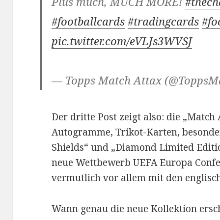
Plus much, MUCH MORE!
#thech
#footballcards
#tradingcards
#fo
pic.twitter.com/eVLJs3WVSJ
— Topps Match Attax (@ToppsM
Der dritte Post zeigt also: die „Match
Autogramme, Trikot-Karten, besonder
Shields“ und „Diamond Limited Editio
neue Wettbewerb UEFA Europa Confer
vermutlich vor allem mit den englisc
Wann genau die neue Kollektion ersche