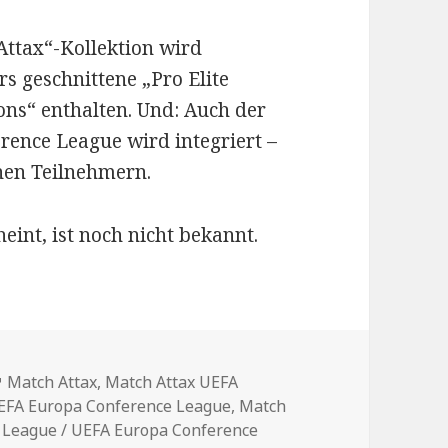
 Attax“-Kollektion wird
s geschnittene „Pro Elite
ns“ enthalten. Und: Auch der
ence League wird integriert –
hen Teilnehmern.
int, ist noch nicht bekannt.
en
Schlagwörter
Match Attax
,
Match Attax UEFA
EFA Europa Conference League
,
Match
 League / UEFA Europa Conference