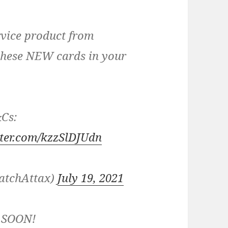
rvice product from
these NEW cards in your
&Cs:
tter.com/kzzSlDJUdn
atchAttax)
July 19, 2021
 SOON!