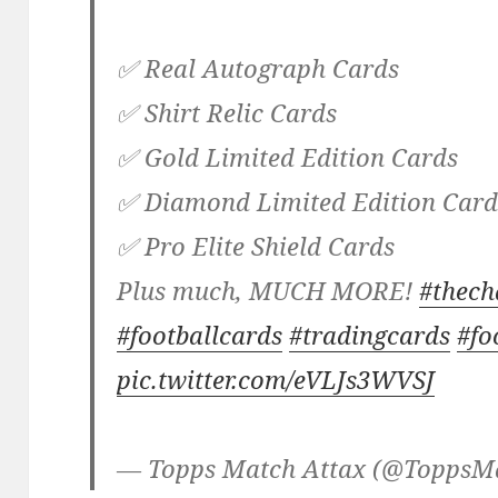
✅ Real Autograph Cards
✅ Shirt Relic Cards
✅ Gold Limited Edition Cards
✅ Diamond Limited Edition Car
✅ Pro Elite Shield Cards
Plus much, MUCH MORE!
#thech
#footballcards
#tradingcards
#fo
pic.twitter.com/eVLJs3WVSJ
— Topps Match Attax (@ToppsM