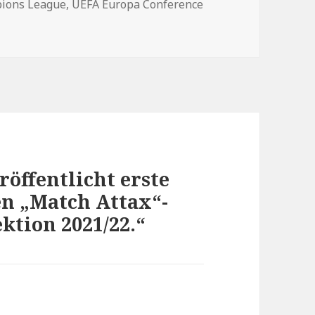
ions League
,
UEFA Europa Conference
öffentlicht erste
en „Match Attax“-
tion 2021/22.“