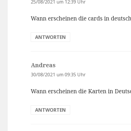
a
25/08/2021 um 12:39 Uhr
g
Wann erscheinen die cards in deutsc
t
:
ANTWORTEN
Andreas
s
a
30/08/2021 um 09:35 Uhr
g
Wann erscheinen die Karten in Deuts
t
:
ANTWORTEN