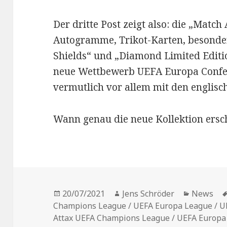
Der dritte Post zeigt also: die „Match
Autogramme, Trikot-Karten, besonder
Shields“ und „Diamond Limited Editio
neue Wettbewerb UEFA Europa Confer
vermutlich vor allem mit den englisc
Wann genau die neue Kollektion ersche
Veröffentlicht
Autor
Kategori
20/07/2021
Jens Schröder
News
am
Champions League / UEFA Europa League / U
Attax UEFA Champions League / UEFA Europa