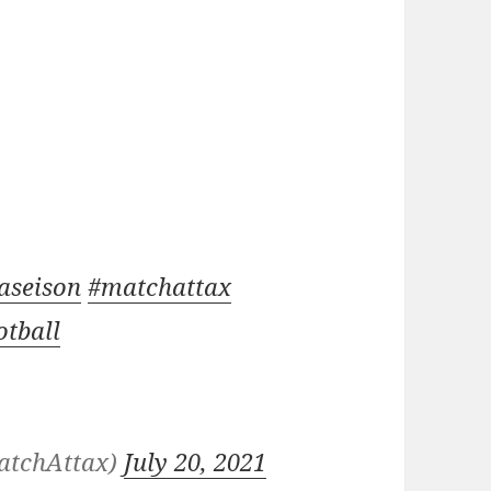
d
aseison
#matchattax
otball
atchAttax)
July 20, 2021