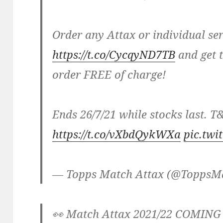
Order any Attax or individual se
https://t.co/CycqyND7TB
and get 
order FREE of charge!
Ends 26/7/21 while stocks last. T
https://t.co/vXbdQykWXa
pic.twi
— Topps Match Attax (@ToppsM
👀 Match Attax 2021/22 COMING