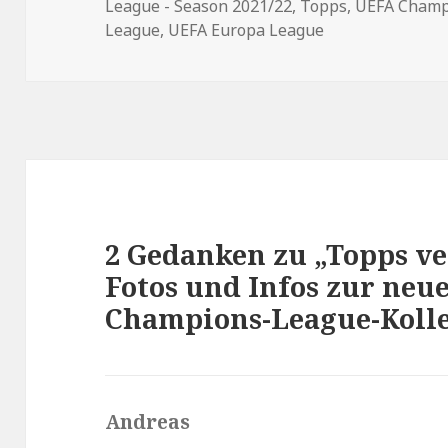
League - Season 2021/22
,
Topps
,
UEFA Champ
League
,
UEFA Europa League
2 Gedanken zu „Topps ver
Fotos und Infos zur neu
Champions-League-Kollek
Andreas
s