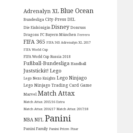
Blue Ocean
Adrenalyn XL
City-Press
DEL
Bundesliga
Disney
Die Eiskönigin
Donruss
Dragons
FC Bayern München
Ferrero
FIFA 365
FIFA 365 Adrenalyn XL 2017
FIFA World Cup
FIFA World Cup Russia 2018
Fußball-Bundesliga
Handball
Juststickit!
Lego
Lego Ninjago
Lego Nexo Knights
Lego Ninjago Trading Card Game
Match Attax
Marvel
Match Attax 2015/16 Extra
Match Attax 2016/17
Match Attax 2017/18
Panini
NBA
NFL
Panini Family
Panini Prizm
Pixar