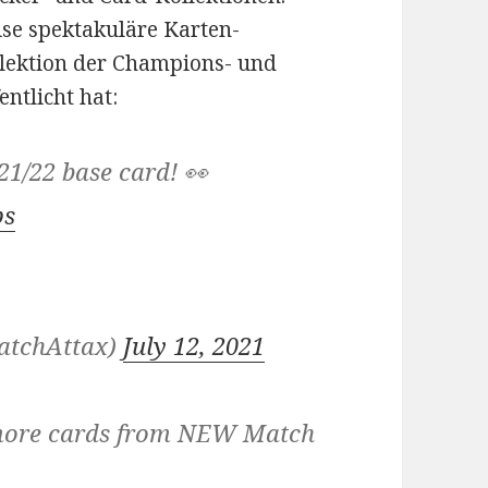
eise spektakuläre Karten-
lektion der Champions- und
ntlicht hat:
1/22 base card! 👀
ps
atchAttax)
July 12, 2021
 more cards from NEW Match