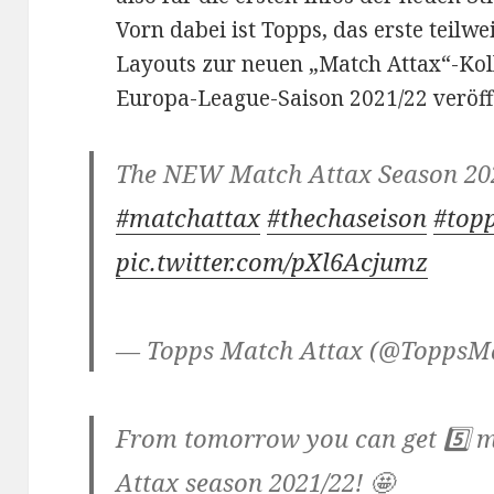
Vorn dabei ist Topps, das erste teilw
Layouts zur neuen „Match Attax“-Kol
Europa-League-Saison 2021/22 veröffe
The NEW Match Attax Season 202
#matchattax
#thechaseison
#top
pic.twitter.com/pXl6Acjumz
— Topps Match Attax (@ToppsM
From tomorrow you can get 5️⃣
Attax season 2021/22! 🤩