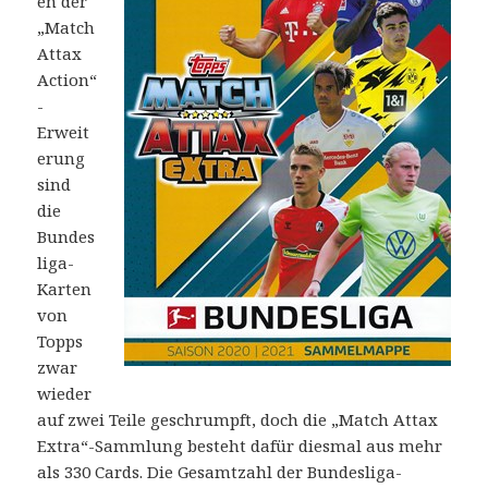
en der
„Match
Attax
Action“
-
Erweit
erung
sind
die
Bundes
liga-
Karten
von
Topps
zwar
wieder
auf zwei Teile geschrumpft, doch die „Match Attax
Extra“-Sammlung besteht dafür diesmal aus mehr
als 330 Cards. Die Gesamtzahl der Bundesliga-