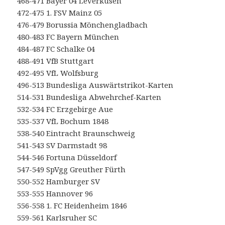
468-471 Bayer 04 Leverkusen
472-475 1. FSV Mainz 05
476-479 Borussia Mönchengladbach
480-483 FC Bayern München
484-487 FC Schalke 04
488-491 VfB Stuttgart
492-495 VfL Wolfsburg
496-513 Bundesliga Auswärtstrikot-Karten
514-531 Bundesliga Abwehrchef-Karten
532-534 FC Erzgebirge Aue
535-537 VfL Bochum 1848
538-540 Eintracht Braunschweig
541-543 SV Darmstadt 98
544-546 Fortuna Düsseldorf
547-549 SpVgg Greuther Fürth
550-552 Hamburger SV
553-555 Hannover 96
556-558 1. FC Heidenheim 1846
559-561 Karlsruher SC