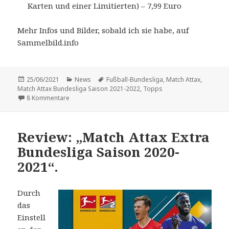
Karten und einer Limitierten) – 7,99 Euro
Mehr Infos und Bilder, sobald ich sie habe, auf
Sammelbild.info
Veröffentlicht
Kategorien
Schlagwörter
25/06/2021
News
Fußball-Bundesliga
,
Match Attax
,
am
Match Attax Bundesliga Saison 2021-2022
,
Topps
zu „Match Attax“-Bundesliga-Karten zur Saison 2021/2
8 Kommentare
Review: „Match Attax Extra
Bundesliga Saison 2020-
2021“.
Durch
das
Einstell