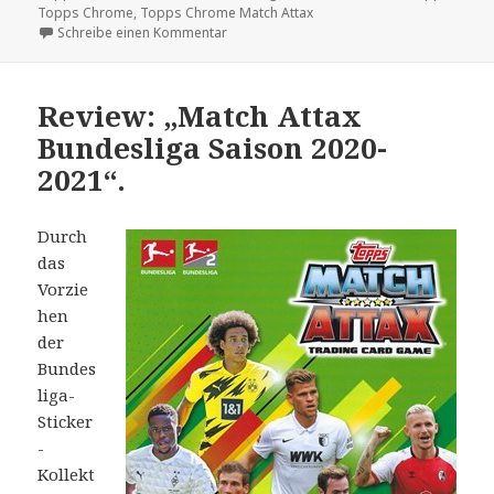
Topps Chrome
,
Topps Chrome Match Attax
zu Schnell sein: „Topps Chrome Match Atta
Schreibe einen Kommentar
Review: „Match Attax
Bundesliga Saison 2020-
2021“.
Durch
das
Vorzie
hen
der
Bundes
liga-
Sticker
-
Kollekt