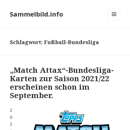
Sammelbild.info
MENÜ
UND
WIDGETS
Schlagwort:
Fußball-Bundesliga
„Match Attax“-Bundesliga-
Karten zur Saison 2021/22
erscheinen schon im
September.
2
0
2