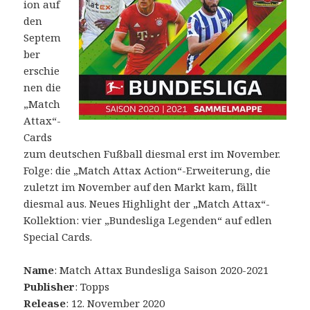
ion auf
den
Septem
ber
erschie
nen die
„Match
Attax“-
Cards
zum deutschen Fußball diesmal erst im November.
Folge: die „Match Attax Action“-Erweiterung, die
zuletzt im November auf den Markt kam, fällt
diesmal aus. Neues Highlight der „Match Attax“-
Kollektion: vier „Bundesliga Legenden“ auf edlen
Special Cards.
Name
: Match Attax Bundesliga Saison 2020-2021
Publisher
: Topps
Release
: 12. November 2020