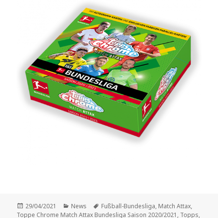
Veröffentlicht
Kategorien
Schlagwörter
29/04/2021
News
Fußball-Bundesliga
,
Match Attax
,
am
Toppe Chrome Match Attax Bundesliga Saison 2020/2021
,
Topps
,