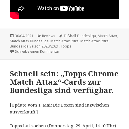
Veröffentlicht
Kategorien
Schlagwörter
30/04/2021
Reviews
Fußball-Bundesliga
,
Match Attax
,
am
Match Attax Bundesliga
,
Match Attax Extra
,
Match Attax Extra
Bundesliga Saison 2020/2021
,
Topps
zu Review: „Match Attax Extra Bundesliga 
Schreibe einen Kommentar
Schnell sein: „Topps Chrome
Match Attax“-Cards zur
Bundesliga sind verfügbar.
[Update vom 1. Mai: Die Boxen sind inzwischen
ausverkauft.]
Topps hat soeben (Donnerstag, 29. April, 14.10 Uhr)