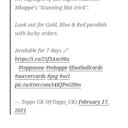
Mbappé's "Stunning Hat-trick".
⠀
Look out for Gold, Blue & Red parallels
with lucky orders.
Available for 7 days 🔗
https://t.co/25f3Asc06a
⠀
#toppsnow
#mbappe
#footballcards
#soccercards
#psg
#ucl
pic.twitter.com/t4KJPnGl9m
— Topps UK (@Topps_UK)
February 17,
2021