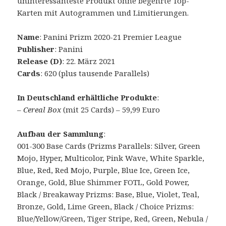
uninteressanteste Produkt ohne begehrte Top-
Karten mit Autogrammen und Limitierungen.
Name
: Panini Prizm 2020-21 Premier League
Publisher
: Panini
Release (D)
: 22. März 2021
Cards
: 620 (plus tausende Parallels)
In Deutschland erhältliche Produkte
:
–
Cereal Box
(mit 25 Cards) – 59,99 Euro
Aufbau der Sammlung
:
001-300 Base Cards (Prizms Parallels: Silver, Green
Mojo, Hyper, Multicolor, Pink Wave, White Sparkle,
Blue, Red, Red Mojo, Purple, Blue Ice, Green Ice,
Orange, Gold, Blue Shimmer FOTL, Gold Power,
Black / Breakaway Prizms: Base, Blue, Violet, Teal,
Bronze, Gold, Lime Green, Black / Choice Prizms:
Blue/Yellow/Green, Tiger Stripe, Red, Green, Nebula /