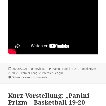
Veröffentlicht
Kategorien
Schlagwörter
28/05/2021
Reviews
Panini
,
Panini Prizm
,
Panini Prizm
am
2020-21 Premier League
,
Premier League
zu Review: „Panini Prizm 2020-21 Premier 
Schreibe einen Kommentar
Kurz-Vorstellung: „Panini
Prizm – Basketball 19-20