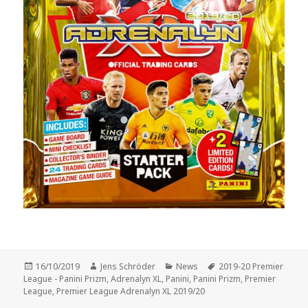
Veröffentlicht
Autor
Kategorien
Schlagwörter
16/10/2019
Jens Schröder
News
2019-20 Premier
am
League - Panini Prizm
,
Adrenalyn XL
,
Panini
,
Panini Prizm
,
Premier
League
,
Premier League Adrenalyn XL 2019/20