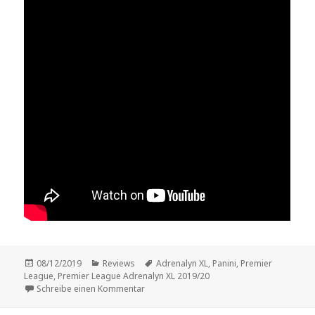
Veröffentlicht
Kategorien
Schlagwörter
08/12/2019
Reviews
Adrenalyn XL
,
Panini
,
Premier
am
League
,
Premier League Adrenalyn XL 2019/20
zu Vorstellung: „Premier League Adrenalyn
Schreibe einen Kommentar