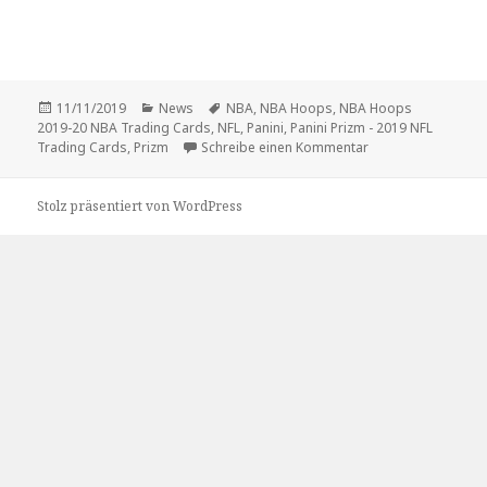
Veröffentlicht
Kategorien
Schlagwörter
11/11/2019
News
NBA
,
NBA Hoops
,
NBA Hoops
am
2019-20 NBA Trading Cards
,
NFL
,
Panini
,
Panini Prizm - 2019 NFL
zu „Hopps“ und „Pr
Trading Cards
,
Prizm
Schreibe einen Kommentar
Stolz präsentiert von WordPress