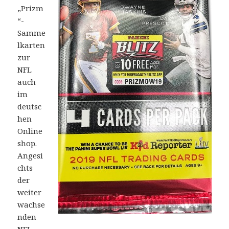
„Prizm
“-
Samme
lkarten
zur
NFL
auch
im
deutsc
hen
Online
shop.
Angesi
chts
der
weiter
wachse
nden