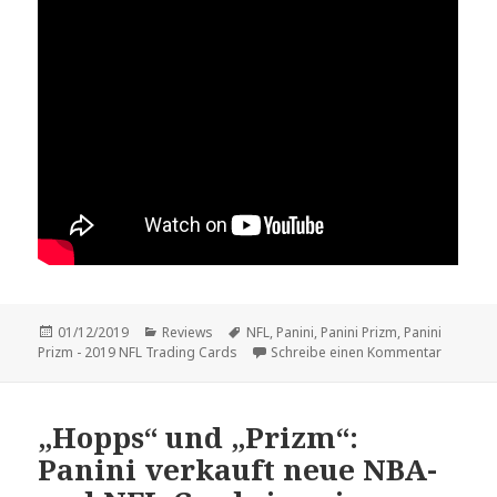
Veröffentlicht
Kategorien
Schlagwörter
01/12/2019
Reviews
NFL
,
Panini
,
Panini Prizm
,
Panini
am
zu Vorst
Prizm - 2019 NFL Trading Cards
Schreibe einen Kommentar
„Hopps“ und „Prizm“:
Panini verkauft neue NBA-