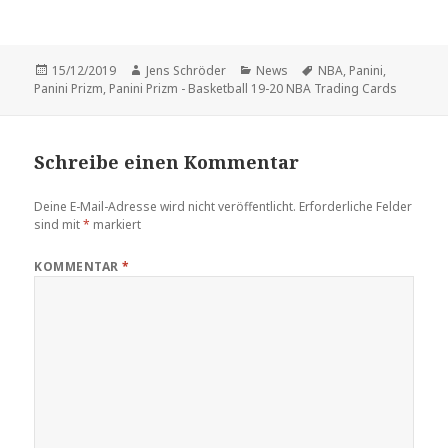
Veröffentlicht
Autor
Kategorien
Schlagwörter
15/12/2019
Jens Schröder
News
NBA
,
Panini
,
am
Panini Prizm
,
Panini Prizm - Basketball 19-20 NBA Trading Cards
Schreibe einen Kommentar
Deine E-Mail-Adresse wird nicht veröffentlicht.
Erforderliche Felder
sind mit
*
markiert
KOMMENTAR
*