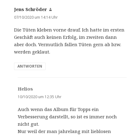
Jens Schröder
s
a
07/10/2020 um 14:14 Uhr
g
Die Tüten kleben vorne drauf. Ich hatte im ersten
t
Geschäft auch keinen Erfolg, im zweiten dann
:
aber doch. Vermutlich fallen Tüten gern ab bzw.
werden geklaut.
ANTWORTEN
Helios
s
a
10/10/2020 um 12:35 Uhr
g
Auch wenn das Album für Topps ein
t
Verbesserung darstellt, so ist es immer noch
:
nicht gut.
Nur weil der man jahrelang mit lieblosen