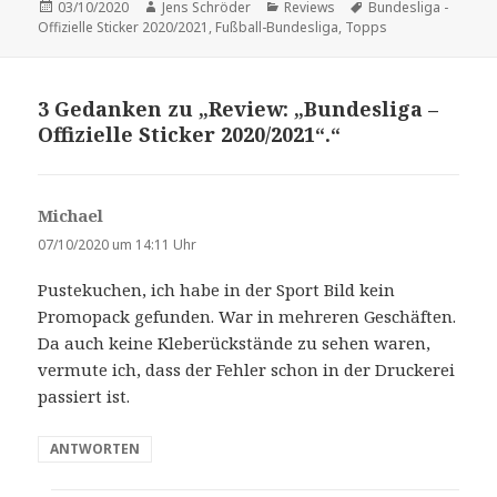
Veröffentlicht
Autor
Kategorien
Schlagwörter
03/10/2020
Jens Schröder
Reviews
Bundesliga -
am
Offizielle Sticker 2020/2021
,
Fußball-Bundesliga
,
Topps
3 Gedanken zu „Review: „Bundesliga –
Offizielle Sticker 2020/2021“.“
Michael
s
a
07/10/2020 um 14:11 Uhr
g
Pustekuchen, ich habe in der Sport Bild kein
t
Promopack gefunden. War in mehreren Geschäften.
:
Da auch keine Kleberückstände zu sehen waren,
vermute ich, dass der Fehler schon in der Druckerei
passiert ist.
ANTWORTEN