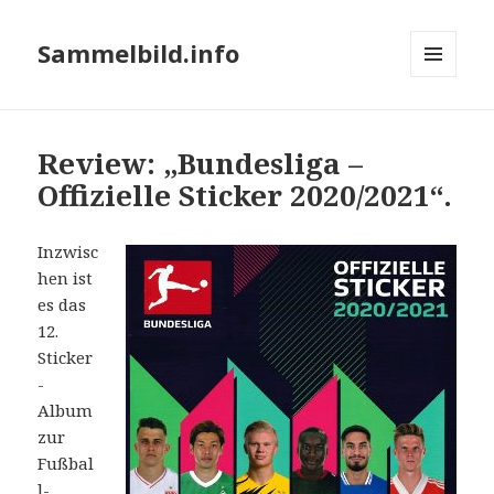
Sammelbild.info
MENÜ
UND
WIDGETS
Review: „Bundesliga –
Offizielle Sticker 2020/2021“.
Inzwisc
hen ist
es das
12.
Sticker
-
Album
zur
Fußbal
l-