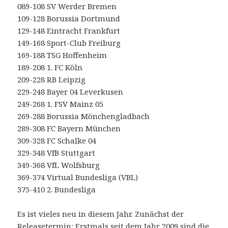
089-108 SV Werder Bremen
109-128 Borussia Dortmund
129-148 Eintracht Frankfurt
149-168 Sport-Club Freiburg
169-188 TSG Hoffenheim
189-208 1. FC Köln
209-228 RB Leipzig
229-248 Bayer 04 Leverkusen
249-268 1. FSV Mainz 05
269-288 Borussia Mönchengladbach
289-308 FC Bayern München
309-328 FC Schalke 04
329-348 VfB Stuttgart
349-368 VfL Wolfsburg
369-374 Virtual Bundesliga (VBL)
375-410 2. Bundesliga
Es ist vieles neu in diesem Jahr. Zunächst der
Releasetermin: Erstmals seit dem Jahr 2009 sind die