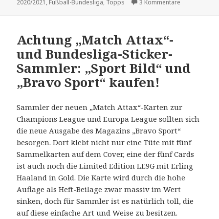
am
zu Review: „Bu
2020/2021
,
Fußball-Bundesliga
,
Topps
3 Kommentare
Achtung „Match Attax“-
und Bundesliga-Sticker-
Sammler: „Sport Bild“ und
„Bravo Sport“ kaufen!
Sammler der neuen „Match Attax“-Karten zur
Champions League und Europa League sollten sich
die neue Ausgabe des Magazins „Bravo Sport“
besorgen. Dort klebt nicht nur eine Tüte mit fünf
Sammelkarten auf dem Cover, eine der fünf Cards
ist auch noch die Limited Edition LE9G mit Erling
Haaland in Gold. Die Karte wird durch die hohe
Auflage als Heft-Beilage zwar massiv im Wert
sinken, doch für Sammler ist es natürlich toll, die
auf diese einfache Art und Weise zu besitzen.