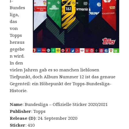
l-
Bundes
liga,
das
von
Topps
heraus
gegebe
n wird.
In den
vielen Jahren gab es so manchen lieblosen
Tiefpunkt, doch Album Nummer 12 ist das genaue
Gegenteil: ein Höhepunkt der Topps-Bundesliga-
Historie.
Name
: Bundesliga – Offizielle Sticker 2020/2021
Publisher
: Topps
Release (D)
: 24. September 2020
Sticker
: 410