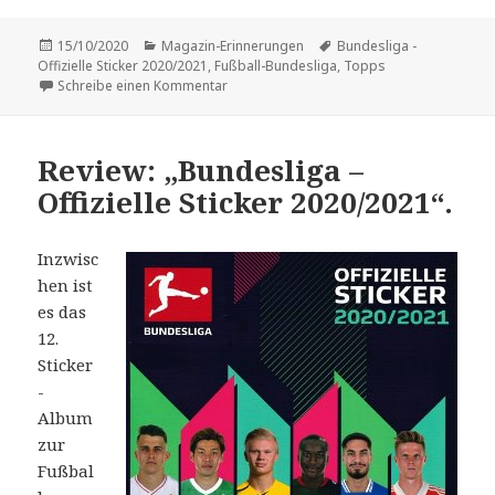
Veröffentlicht
Kategorien
Schlagwörter
15/10/2020
Magazin-Erinnerungen
Bundesliga -
am
Offizielle Sticker 2020/2021
,
Fußball-Bundesliga
,
Topps
zu Limitierter Bundesliga-Glitzersticker m
Schreibe einen Kommentar
Review: „Bundesliga –
Offizielle Sticker 2020/2021“.
Inzwisc
hen ist
es das
12.
Sticker
-
Album
zur
Fußbal