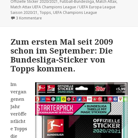
am
Offizielle Sticker 2020/2021
,
Fußball-Bundesliga
,
Match Attax
,
Match Attax UEFA Champions League / UEFA Europa League
Saison 2020/21
,
Topps
,
UEFA Champions League
zu Achtung „Match Attax“- und Bundesliga-Sticker-Samm
3 Kommentare
Zum ersten Mal seit 2009
schon im September: Die
Bundesliga-Sticker von
Topps kommen.
Im
vergan
genen
Jahr
veröffe
ntlicht
e Topps
die