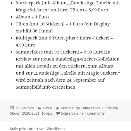
Starterpack (mit Album, „Bundesliga Tabelle mit
Magic Stickern“ und drei Tüten) – 5,99 Euro
Album – 1 Euro
Tüten (mit 10 Stickern) – 1 Euro [ein Display
enthält 36 Tüten]
Multipack (mit 5 Tüten plus 5 Extra-Sticker) –
4,99 Euro
Sammeldose (mit 90 Stickern) – 9,99 EuroEin
Review zur neuen Bundesliga-Sticker-Kollektion
mit allen Details zu den Stickern, zum Album
und zur „Bundesliga Tabelle mit Magic Stickern“
wird zeitnah nach dem 24. September auf
Sammelbild.info erscheinen.
Veröffentlicht
Kategorien
Schlagwörter
20/09/2020
News
Bundesliga
,
Bundesliga - Offizielle
am
zu Zum ersten
Sticker 2020/2021
,
Topps
Schreibe einen Kommentar
Stolz präsentiert von WordPress