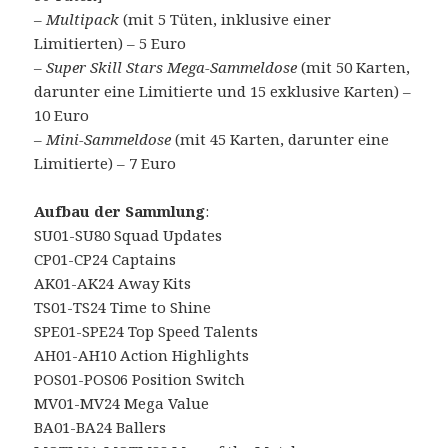
–
Multipack
(mit 5 Tüten, inklusive einer
Limitierten) – 5 Euro
– Super Skill Stars Mega-Sammeldose
(mit 50 Karten,
darunter eine Limitierte und 15 exklusive Karten) –
10 Euro
–
Mini-Sammeldose
(mit 45 Karten, darunter eine
Limitierte) – 7 Euro
Aufbau der Sammlung
:
SU01-SU80 Squad Updates
CP01-CP24 Captains
AK01-AK24 Away Kits
TS01-TS24 Time to Shine
SPE01-SPE24 Top Speed Talents
AH01-AH10 Action Highlights
POS01-POS06 Position Switch
MV01-MV24 Mega Value
BA01-BA24 Ballers