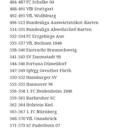
484-487 FC Schalke 04
488-491 VfB Stuttgart
492-495 VfL Wolfsburg
496-513 Bundesliga Auswärtstrikot-Karten
514-531 Bundesliga Abwehrchef-Karten
532-534 FC Erzgebirge Aue
535-537 VfL Bochum 1848
538-540 Eintracht Braunschweig
541-543 SV Darmstadt 98
544-546 Fortuna Düsseldorf
547-549 SpVgg Greuther Fürth
550-552 Hamburger SV
553-555 Hannover 96
556-558 1. FC Heidenheim 1846
559-561 Karlsruher SC
562-564 Holstein Kiel
565-567 1. FC Nürnberg
568-570 VfL Osnabrück
571-573 SC Paderborn 07