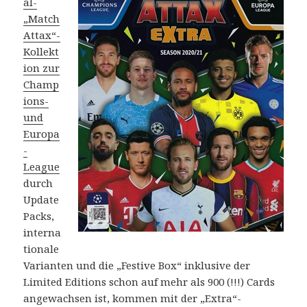
al-
„Match
Attax“-
Kollekt
ion zur
Champ
ions-
und
Europa
-
League
durch
Update
Packs,
interna
tionale
Varianten und die „Festive Box“ inklusive der
Limited Editions schon auf mehr als 900 (!!!) Cards
angewachsen ist, kommen mit der „Extra“-