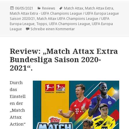
Veröffentlicht
Kategorien
Schlagwörter
06/05/2021
Reviews
Match Attax
,
Match Attax Extra
,
am
Match Attax Extra - UEFA Champions League / UEFA Europa League
Saison 2020/21
,
Match Attax UEFA Champions League / UEFA
Europa League
,
Topps
,
UEFA Champions League
,
UEFA Europa
zu Review: „Match Attax Extra –
League
Schreibe einen Kommentar
Review: „Match Attax Extra
Bundesliga Saison 2020-
2021“.
Durch
das
Einstell
en der
„Match
Attax
Action“