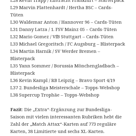
L28 Kevin Trapp / Eintracht Frankfurt – Starterpack
L29 Marvin Plattenhardt / Hertha BSC – Cards-
Tüten
L30 Waldemar Anton / Hannover 96 – Cards-Tüten
L31 Danny Latza / 1. FSV Mainz 05 – Cards-Tüten
L32 Mario Gomez / VfB Stuttgart – Cards-Tüten
L33 Michael Gregoritsch / FC Augsburg – Blisterpack
L34 Martin Harnik / SV Werder Bremen –
Blisterpack
L35 Yann Sommer / Borussia Mönchengladbach –
Blisterpack
L36 Kevin Kampl / RB Leipzig – Bravo Sport 4/19
L37 2. Bundesliga Meisterschale – Topps-Webshop
L38 Supercup Trophäe – Topps-Webshop
Fazit
: Die „Extra“-Ergänzung zur Bundesliga-
Saison mit vielen interessanten Rubriken hebt die
Zahl der „Match Attax“-Karten auf 773 reguläre
Karten, 38 Limitierte und sechs XL-Karten.