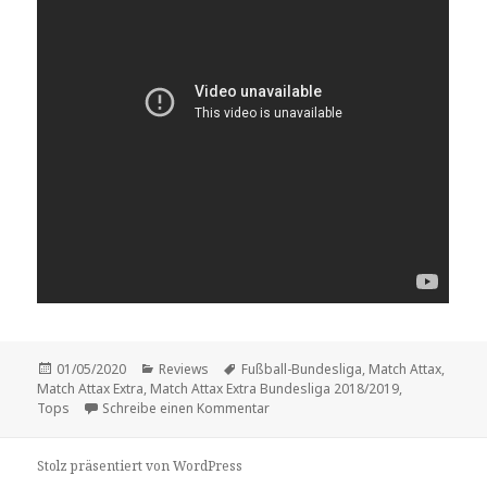
Veröffentlicht
Kategorien
Schlagwörter
01/05/2020
Reviews
Fußball-Bundesliga
,
Match Attax
,
am
Match Attax Extra
,
Match Attax Extra Bundesliga 2018/2019
,
zu Vorstellung: „Match Attax Extra
Tops
Schreibe einen Kommentar
Stolz präsentiert von WordPress