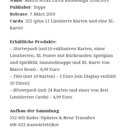
Name
: Match Attax Extra Bundesliga 2018/2019
Publisher
: Topps
Release
: 7. März 2019
Cards
: 222 (plus 11 Limitierte Karten und eine XL-
Karte)
Erhältliche Produkte
:
– Starterpack
(mit10 exklusiven Karten, einer
Limitierten, XL Poster mit Rückrunden-Spielplan
und Spielfeld, Sammelmappe und XL-Karte von
Marco Reus) – 8,99 Euro
–
Tüte
(mit 10 Karten) – 2 Euro [ein Display enthält
20 Tüten]
–
Blisterpack
(mit 24 Karten und einer von drei
Limitierten Cards) – 4,99 Euro
Aufbau der Sammlung
:
552-605 Kader-Updates & Neue Transfers
606-623 Auswärtstrikot