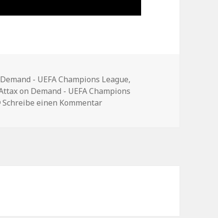
n Demand - UEFA Champions League
,
Attax on Demand - UEFA Champions
zu Review: „Match Attax on De
Schreibe einen Kommentar