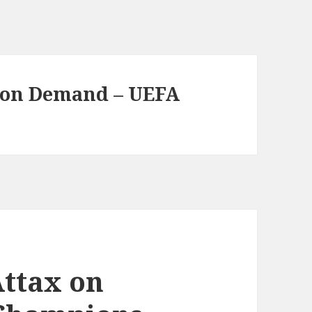
 on Demand – UEFA
ttax on