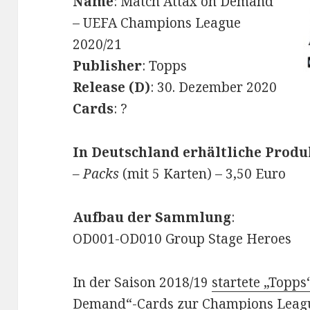
Name
: Match Attax on Demand
– UEFA Champions League
2020/21
Publisher
: Topps
Release (D)
: 30. Dezember 2020
Cards
: ?
In Deutschland erhältliche Produ
– Packs
(mit 5 Karten) – 3,50 Euro
Aufbau der Sammlung
:
OD001-OD010 Group Stage Heroes
In der Saison 2018/19
startete „Topps
Demand“-Cards zur Champions Leag