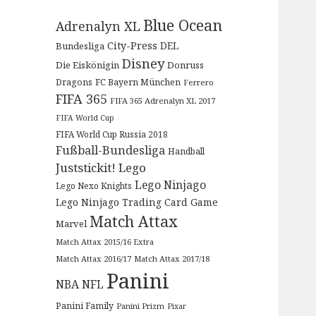
Blue Ocean
Adrenalyn XL
City-Press
DEL
Bundesliga
Disney
Die Eiskönigin
Donruss
Dragons
FC Bayern München
Ferrero
FIFA 365
FIFA 365 Adrenalyn XL 2017
FIFA World Cup
FIFA World Cup Russia 2018
Fußball-Bundesliga
Handball
Juststickit!
Lego
Lego Ninjago
Lego Nexo Knights
Lego Ninjago Trading Card Game
Match Attax
Marvel
Match Attax 2015/16 Extra
Match Attax 2016/17
Match Attax 2017/18
Panini
NBA
NFL
Panini Family
Panini Prizm
Pixar