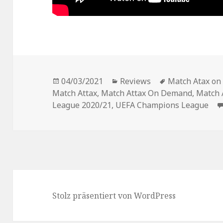
Veröffentlicht
Kategorien
Schlagwörter
04/03/2021
Reviews
Match Atax o
am
Match Attax
,
Match Attax On Demand
,
Match 
League 2020/21
,
UEFA Champions League
Stolz präsentiert von WordPress