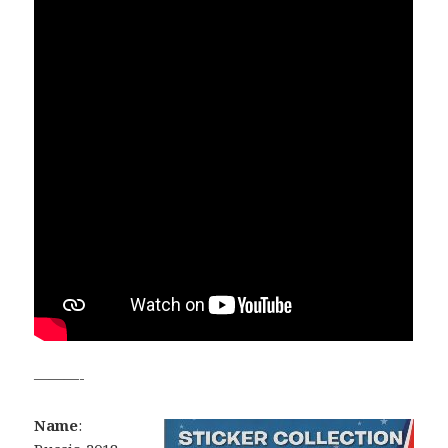
———-
Name
: