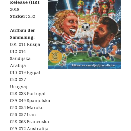
Release (HR)
:
2018
Sticker
: 252
Aufbau der
Sammlung:
001-011 Rusija
012-014
Saudijska
Arabija
015-019 Egipat
020-027
Urugvaj
028-038 Portugal
039-049 Spanjolska
050-055 Maroko
056-057 Iran
058-068 Francuska
069-072 Australija