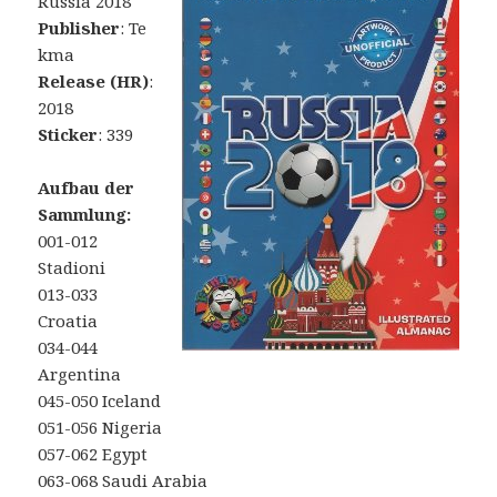
Russia 2018
Publisher
: Te
kma
Release (HR)
:
2018
Sticker
: 339
Aufbau der
Sammlung:
001-012
Stadioni
013-033
Croatia
034-044
Argentina
045-050 Iceland
051-056 Nigeria
057-062 Egypt
063-068 Saudi Arabia