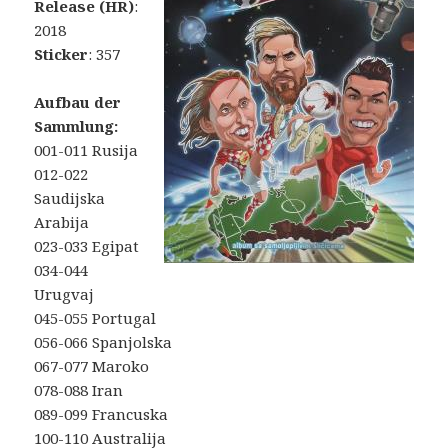
Release (HR)
:
2018
Sticker
: 357
Aufbau der
Sammlung:
001-011 Rusija
012-022
Saudijska
Arabija
023-033 Egipat
034-044
Urugvaj
045-055 Portugal
056-066 Spanjolska
067-077 Maroko
078-088 Iran
089-099 Francuska
100-110 Australija