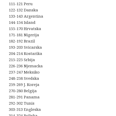
111-121 Peru
122-132 Danska
133-143 Argentina
144-154 Island
155-170 Hrvatska
171-181 Nigerija
182-192 Brazil
193-203 Svicarska
204-214 Kostarika
215-225 Srbija
226-236 Njemacka
237-247 Meksiko
248-258 Svedska
259-269 J. Koreja
270-280 Belgija
281-291 Panama
292-302 Tunis
303-313 Engleska
314-324 Poljska