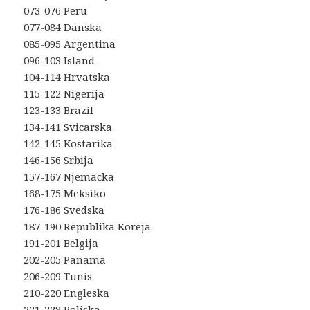
073-076 Peru
077-084 Danska
085-095 Argentina
096-103 Island
104-114 Hrvatska
115-122 Nigerija
123-133 Brazil
134-141 Svicarska
142-145 Kostarika
146-156 Srbija
157-167 Njemacka
168-175 Meksiko
176-186 Svedska
187-190 Republika Koreja
191-201 Belgija
202-205 Panama
206-209 Tunis
210-220 Engleska
221-228 Poljska