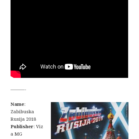
———-
Name
:
Zabibuska
Rusija 2018
Publisher
: Viz
a MG