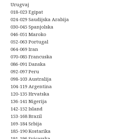
Urugvaj
018-023 Egipat
024-029 Saudijska Arabija
030-045 Spanjolska
046-051 Maroko
052-063 Portugal
064-069 Iran
070-085 Francuska
086-091 Danska
092-097 Peru
098-103 Australija
104-119 Argentina
120-135 Hrvatska
136-141 Nigerija
142-152 Island
153-168 Brazil
169-184 Srbija
185-190 Kostarika
191-196 Svicarska