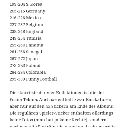
199-204 S. Korea
205-215 Germany
216-226 Mexico
227-237 Belgium
238-248 England
249-254 Tunisia
255-260 Panama
261-266 Senegal
267-272 Japan
273-283 Poland
284-294 Colombia
295-339 Funny Football
Die skurrilste der vier Kollektionen ist die der
Firma Tekma. Auch sie enthält zwar Karikaturen,
aber nur auf den 45 Stickern am Ende des Albums.
Die regulären Spieler-Sticker enthalten allerdings
keine Fotos (man hat ja keine Rechte), sondern
nachgemalte Porträts, die manchmal sehr gruselig