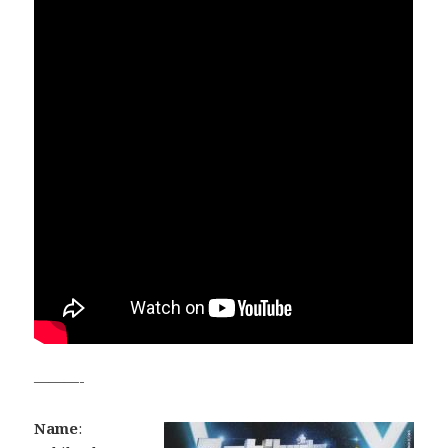
———-
Name
: