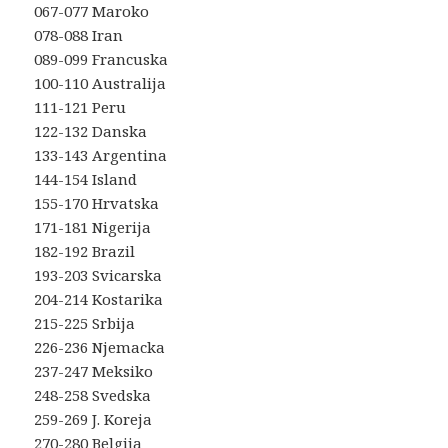
067-077 Maroko
078-088 Iran
089-099 Francuska
100-110 Australija
111-121 Peru
122-132 Danska
133-143 Argentina
144-154 Island
155-170 Hrvatska
171-181 Nigerija
182-192 Brazil
193-203 Svicarska
204-214 Kostarika
215-225 Srbija
226-236 Njemacka
237-247 Meksiko
248-258 Svedska
259-269 J. Koreja
270-280 Belgija