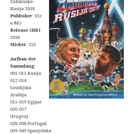
Zabibuska
Rusija 2018
Publisher
: Viz
a MG
Release (HR)
:
2018
Sticker
: 252
Aufbau der
Sammlung:
001-011 Rusija
012-014
Saudijska
Arabija
015-019 Egipat
020-027
Urugvaj
028-038 Portugal
039-049 Spanjolska