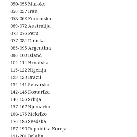
050-055 Maroko
056-057 Iran
058-068 Francuska
069-072 Australija
073-076 Peru
077-084 Danska
085-095 Argentina
096-103 Island
104-114 Hrvatska
115-122 Nigerija
123-133 Brazil
134-141 Svicarska
142-145 Kostarika
146-156 Srbija
157-167 Njemacka
168-175 Meksiko
176-186 Svedska
187-190 Republika Koreja
191-201 Belgija