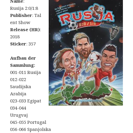
Name
:
Rusija 2:0/1:8
Publisher
: Tal
ent Show
Release (HR)
:
2018
Sticker
: 357
Aufbau der
Sammlung:
001-011 Rusija
012-022
Saudijska
Arabija
023-033 Egipat
034-044
Urugvaj
045-055 Portugal
056-066 Spanjolska