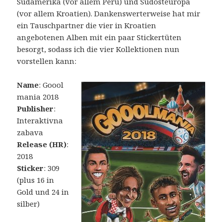
Südamerika (vor allem Peru) und Südosteuropa
(vor allem Kroatien). Dankenswerterweise hat mir
ein Tauschpartner die vier in Kroatien
angebotenen Alben mit ein paar Stickertüten
besorgt, sodass ich die vier Kollektionen nun
vorstellen kann:
Name
: Goool
mania 2018
Publisher
:
Interaktivna
zabava
Release (HR)
:
2018
Sticker
: 309
(plus 16 in
Gold und 24 in
silber)