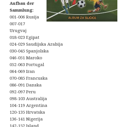
Aufbau der
Sammlung:
001-006 Rusija
007-017
Urugvaj
018-023 Egipat
024-029 Saudijska Arabija
030-045 Spanjolska
046-051 Maroko
052-063 Portugal
064-069 Iran
070-085 Francuska
086-091 Danska
092-097 Peru
098-103 Australija
104-119 Argentina
120-135 Hrvatska
136-141 Nigerija
142-152 Island