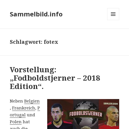
Sammelbild.info
MENÜ
UND
WIDGETS
Schlagwort:
fotex
Vorstellung:
„Fodboldstjerner – 2018
Edition“.
Neben
Belgien
,
Frankreich
,
P
ortugal
und
Polen
hat
auch die