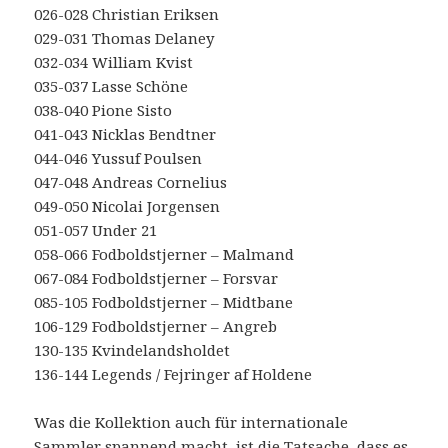
026-028 Christian Eriksen
029-031 Thomas Delaney
032-034 William Kvist
035-037 Lasse Schöne
038-040 Pione Sisto
041-043 Nicklas Bendtner
044-046 Yussuf Poulsen
047-048 Andreas Cornelius
049-050 Nicolai Jorgensen
051-057 Under 21
058-066 Fodboldstjerner – Malmand
067-084 Fodboldstjerner – Forsvar
085-105 Fodboldstjerner – Midtbane
106-129 Fodboldstjerner – Angreb
130-135 Kvindelandsholdet
136-144 Legends / Fejringer af Holdene
Was die Kollektion auch für internationale
Sammler spannend macht, ist die Tatsache, dass es