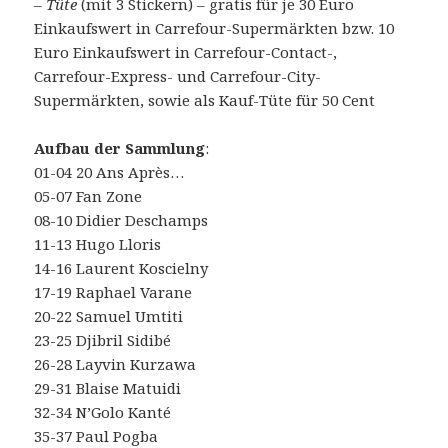
–
Tüte
(mit 3 Stickern) – gratis für je 30 Euro
Einkaufswert in Carrefour-Supermärkten bzw. 10
Euro Einkaufswert in Carrefour-Contact-,
Carrefour-Express- und Carrefour-City-
Supermärkten, sowie als Kauf-Tüte für 50 Cent
Aufbau der Sammlung
:
01-04 20 Ans Après…
05-07 Fan Zone
08-10 Didier Deschamps
11-13 Hugo Lloris
14-16 Laurent Koscielny
17-19 Raphael Varane
20-22 Samuel Umtiti
23-25 Djibril Sidibé
26-28 Layvin Kurzawa
29-31 Blaise Matuidi
32-34 N’Golo Kanté
35-37 Paul Pogba