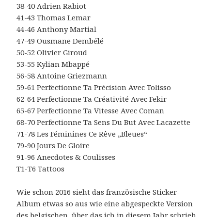
38-40 Adrien Rabiot
41-43 Thomas Lemar
44-46 Anthony Martial
47-49 Ousmane Dembélé
50-52 Olivier Giroud
53-55 Kylian Mbappé
56-58 Antoine Griezmann
59-61 Perfectionne Ta Précision Avec Tolisso
62-64 Perfectionne Ta Créativité Avec Fekir
65-67 Perfectionne Ta Vitesse Avec Coman
68-70 Perfectionne Ta Sens Du But Avec Lacazette
71-78 Les Féminines Ce Rêve „Bleues“
79-90 Jours De Gloire
91-96 Anecdotes & Coulisses
T1-T6 Tattoos
Wie schon 2016 sieht das französische Sticker-
Album etwas so aus wie eine abgespeckte Version
des belgischen,
über das ich in diesem Jahr schrieb,