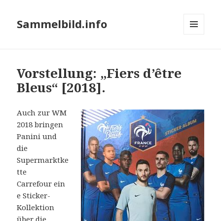
Sammelbild.info
MENÜ
UND
WIDGETS
Vorstellung: „Fiers d’être
Bleus“ [2018].
Auch zur WM
2018 bringen
Panini und
die
Supermarktke
tte
Carrefour ein
e Sticker-
Kollektion
über die