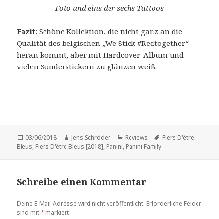
Foto und eins der sechs Tattoos
Fazit
: Schöne Kollektion, die nicht ganz an die
Qualität des belgischen „We Stick #Redtogether“
heran kommt, aber mit Hardcover-Album und
vielen Sonderstickern zu glänzen weiß.
Veröffentlicht
Autor
Kategorien
Schlagwörter
03/06/2018
Jens Schröder
Reviews
Fiers D'être
am
Bleus
,
Fiers D'être Bleus [2018]
,
Panini
,
Panini Family
Schreibe einen Kommentar
Deine E-Mail-Adresse wird nicht veröffentlicht.
Erforderliche Felder
sind mit
*
markiert