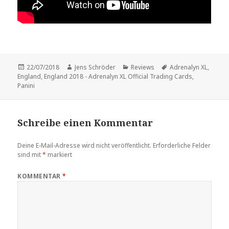
Veröffentlicht
Autor
Kategorien
Schlagwörter
22/07/2018
Jens Schröder
Reviews
Adrenalyn XL
,
am
England
,
England 2018 - Adrenalyn XL Official Trading Cards
,
Panini
Schreibe einen Kommentar
Deine E-Mail-Adresse wird nicht veröffentlicht.
Erforderliche Felder
sind mit
*
markiert
KOMMENTAR
*