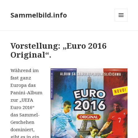
Sammelbild.info
MENÜ
UND
WIDGETS
Vorstellung: „Euro 2016
Original“.
Während im
fast ganz
Europa das
Panini-Album
zur „UEFA
Euro 2016“
das Sammel-
Geschehen
dominiert,
gibt es in ein