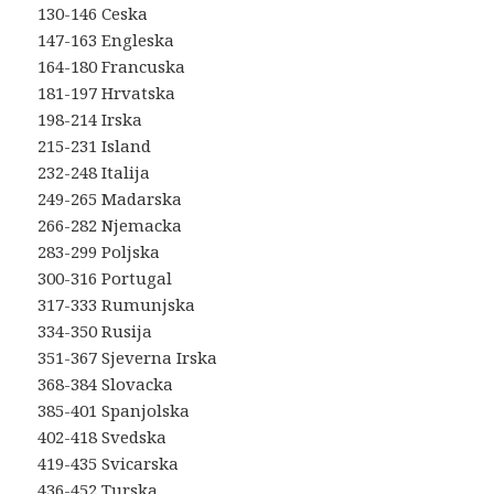
130-146 Ceska
147-163 Engleska
164-180 Francuska
181-197 Hrvatska
198-214 Irska
215-231 Island
232-248 Italija
249-265 Madarska
266-282 Njemacka
283-299 Poljska
300-316 Portugal
317-333 Rumunjska
334-350 Rusija
351-367 Sjeverna Irska
368-384 Slovacka
385-401 Spanjolska
402-418 Svedska
419-435 Svicarska
436-452 Turska