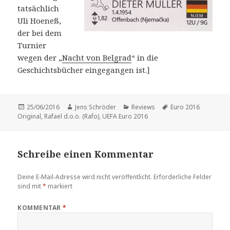
tatsächlich
Uli Hoeneß,
der bei dem
Turnier
wegen der „
Nacht von Belgrad
“ in die
Geschichtsbücher eingegangen ist.]
Veröffentlicht
Autor
Kategorien
Schlagwörter
25/06/2016
Jens Schröder
Reviews
Euro 2016
am
Original
,
Rafael d.o.o. (Rafo)
,
UEFA Euro 2016
Schreibe einen Kommentar
Deine E-Mail-Adresse wird nicht veröffentlicht.
Erforderliche Felder
sind mit
*
markiert
KOMMENTAR
*