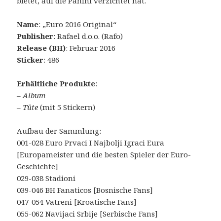
bietet, auf die Panini verzichtet hat.
Name
: „Euro 2016 Original“
Publisher
: Rafael d.o.o. (Rafo)
Release (BH)
: Februar 2016
Sticker
: 486
Erhältliche Produkte
:
–
Album
–
Tüte
(mit 5 Stickern)
Aufbau der Sammlung:
001-028 Euro Prvaci I Najbolji Igraci Eura
[Europameister und die besten Spieler der Euro-
Geschichte]
029-038 Stadioni
039-046 BH Fanaticos [Bosnische Fans]
047-054 Vatreni [Kroatische Fans]
055-062 Navijaci Srbije [Serbische Fans]