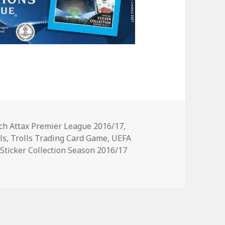
ch Attax Premier League 2016/17
,
ls
,
Trolls Trading Card Game
,
UEFA
ticker Collection Season 2016/17
 neue Champions-League-Sticker-Album von Topps aus / Und