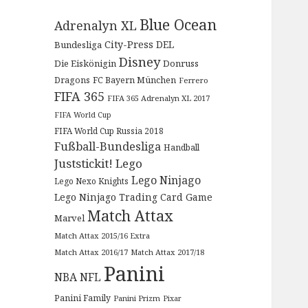
Blue Ocean
Adrenalyn XL
City-Press
DEL
Bundesliga
Disney
Die Eiskönigin
Donruss
Dragons
FC Bayern München
Ferrero
FIFA 365
FIFA 365 Adrenalyn XL 2017
FIFA World Cup
FIFA World Cup Russia 2018
Fußball-Bundesliga
Handball
Juststickit!
Lego
Lego Ninjago
Lego Nexo Knights
Lego Ninjago Trading Card Game
Match Attax
Marvel
Match Attax 2015/16 Extra
Match Attax 2016/17
Match Attax 2017/18
Panini
NBA
NFL
Panini Family
Panini Prizm
Pixar