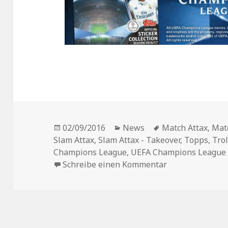
Veröffentlicht
Kategorien
Schlagwörter
02/09/2016
News
Match Attax
,
Mat
am
Slam Attax
,
Slam Attax - Takeover
,
Topps
,
Trol
Champions League
,
UEFA Champions League S
zu So sieht das
Schreibe einen Kommentar