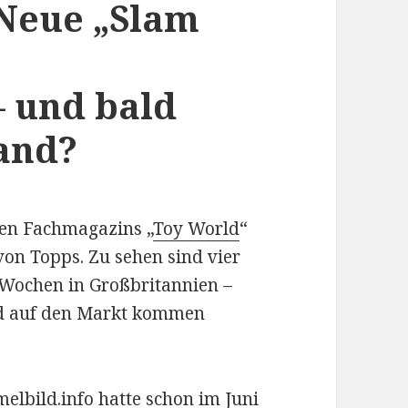
 Neue „Slam
– und bald
and?
hen Fachmagazins „
Toy World
“
 von Topps. Zu sehen sind vier
 Wochen in Großbritannien –
and auf den Markt kommen
elbild.info hatte schon im Juni