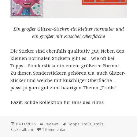
Ein großer Glitzer-Sticker, ein kleiner normaler und
ein großer mit Kuschel-Oberfläche
Die Sticker sind ebenfalls qualitativ gut. Neben den
kleinen normalen Stickern gibt es – wie oft bei
Topps – Sondersticker in einem größeren Format.
Zu diesen Sonderstickern gehören u.a. auch Glitzer-
Sticker und welche mit kuschliger Oberfläche –
passt ja ganz gut zum haarigen Thema „Trolls“.
Fazit
: Solide Kollektion für Fans des Films.
Veröffentlicht
Kategorien
Schlagwörter
07/11/2016
Reviews
Topps
,
Trolls
,
Trolls
am
zu Vorstellung: „Trolls Stickeralbum“.
Stickeralbum
1 Kommentar