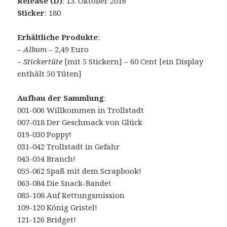
Release (D)
: 13. Oktober 2016
Sticker
: 180
Erhältliche Produkte
:
–
Album
– 2,49 Euro
–
Stickertüte
[mit 5 Stickern] – 60 Cent [ein Display
enthält 50 Tüten]
Aufbau der Sammlung
:
001-006 Willkommen in Trollstadt
007-018 Der Geschmack von Glück
019-030 Poppy!
031-042 Trollstadt in Gefahr
043-054 Branch!
055-062 Spaß mit dem Scrapbook!
063-084 Die Snack-Bande!
085-108 Auf Rettungsmission
109-120 König Gristel!
121-126 Bridget!