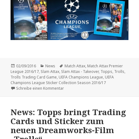
Veröffentlicht
Kategorien
Schlagwörter
02/09/2016
News
Match Attax
,
Match Attax Premier
am
League 2016/17
,
Slam Attax
,
Slam Attax - Takeover
,
Topps
,
Trolls
,
Trolls Trading Card Game
,
UEFA Champions League
,
UEFA
Champions League Sticker Collection Season 2016/17
zu So sieht das neue Champions-League-St
Schreibe einen Kommentar
News: Topps bringt Trading
Cards und Sticker zum
neuen Dreamworks-Film
„Trolls“.