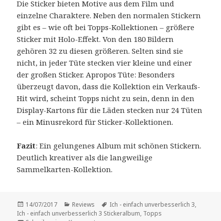
Die Sticker bieten Motive aus dem Film und
einzelne Charaktere. Neben den normalen Stickern
gibt es – wie oft bei Topps-Kollektionen – größere
Sticker mit Holo-Effekt. Von den 180 Bildern
gehören 32 zu diesen größeren. Selten sind sie
nicht, in jeder Tüte stecken vier kleine und einer
der großen Sticker. Apropos Tüte: Besonders
überzeugt davon, dass die Kollektion ein Verkaufs-
Hit wird, scheint Topps nicht zu sein, denn in den
Display-Kartons für die Läden stecken nur 24 Tüten
– ein Minusrekord für Sticker-Kollektionen.
Fazit
: Ein gelungenes Album mit schönen Stickern.
Deutlich kreativer als die langweilige
Sammelkarten-Kollektion.
Veröffentlicht
Kategorien
Schlagwörter
14/07/2017
Reviews
Ich - einfach unverbesserlich 3
,
am
Ich - einfach unverbesserlich 3 Stickeralbum
,
Topps