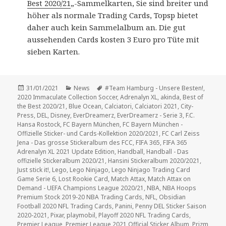
Best 2020/21
„-Sammelkarten, Sie sind breiter und
höher als normale Trading Cards, Topsp bietet
daher auch kein Sammelalbum an. Die gut
aussehenden Cards kosten 3 Euro pro Tüte mit
sieben Karten.
Veröffentlicht
Kategorien
Schlagwörter
31/01/2021
News
#Team Hamburg - Unsere Besten!
,
am
2020 Immaculate Collection Soccer
,
Adrenalyn XL
,
akinda
,
Best of
the Best 2020/21
,
Blue Ocean
,
Calciatori
,
Calciatori 2021
,
City-
Press
,
DEL
,
Disney
,
EverDreamerz
,
EverDreamerz - Serie 3
,
F.C.
Hansa Rostock
,
FC Bayern München
,
FC Bayern München -
Offizielle Sticker- und Cards-Kollektion 2020/2021
,
FC Carl Zeiss
Jena - Das grosse Stickeralbum des FCC
,
FIFA 365
,
FIFA 365
Adrenalyn XL 2021 Update Edition
,
Handball
,
Handball - Das
offizielle Stickeralbum 2020/21
,
Hansini Stickeralbum 2020/2021
,
Just stick it!
,
Lego
,
Lego Ninjago
,
Lego Ninjago Trading Card
Game Serie 6
,
Lost Rookie Card
,
Match Attax
,
Match Attax on
Demand - UEFA Champions League 2020/21
,
NBA
,
NBA Hoops
Premium Stock 2019-20 NBA Trading Cards
,
NFL
,
Obsidian
Football 2020 NFL Trading Cards
,
Panini
,
Penny DEL Sticker Saison
2020-2021
,
Pixar
,
playmobil
,
Playoff 2020 NFL Trading Cards
,
Premier League
,
Premier League 2021 Official Sticker Album
,
Prizm