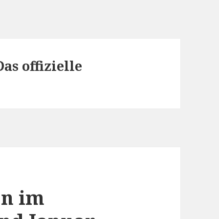
as offizielle
en im