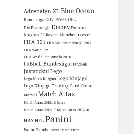
Blue Ocean
Adrenalyn XL
City-Press
DEL
Bundesliga
Disney
Die Eiskönigin
Donruss
Dragons
FC Bayern München
Ferrero
FIFA 365
FIFA 365 Adrenalyn XL 2017
FIFA World Cup
FIFA World Cup Russia 2018
Fußball-Bundesliga
Handball
Juststickit!
Lego
Lego Ninjago
Lego Nexo Knights
Lego Ninjago Trading Card Game
Match Attax
Marvel
Match Attax 2015/16 Extra
Match Attax 2016/17
Match Attax 2017/18
Panini
NBA
NFL
Panini Family
Panini Prizm
Pixar