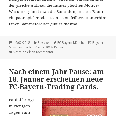
der gleiche Aufbau, die immer gleichen Motive?
Warum ergänzt man die Sammlung nicht z.B. um
ein paar Spieler oder Teams von früher? Immerhin:
Einen Sammelordner gibt es diesmal.
Veröffentlicht
Kategorien
Schlagwörter
16/02/2018
Reviews
FC Bayern München
,
FC Bayern
am
München Trading Cards 2018
,
Panini
zu Vorstellung: „FC Bayern München Tradi
Schreibe einen Kommentar
Nach einem Jahr Pause: am
18. Januar erscheinen neue
FC-Bayern-Trading Cards.
Panini bringt
in wenigen
Tagen zum