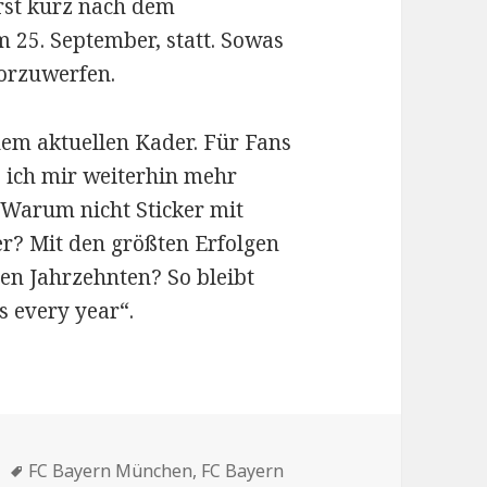
rst kurz nach dem
m 25. September, statt. Sowas
vorzuwerfen.
 dem aktuellen Kader. Für Fans
 ich mir weiterhin mehr
 Warum nicht Sticker mit
r? Mit den größten Erfolgen
en Jahrzehnten? So bleibt
 every year“.
en
Schlagwörter
FC Bayern München
,
FC Bayern