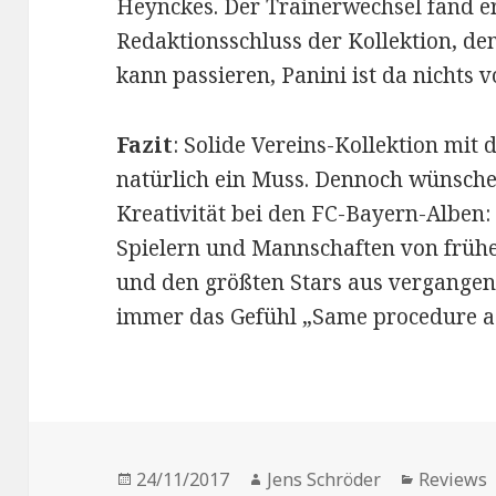
Heynckes. Der Trainerwechsel fand e
Redaktionsschluss der Kollektion, de
kann passieren, Panini ist da nichts 
Fazit
: Solide Vereins-Kollektion mit
natürlich ein Muss. Dennoch wünsche
Kreativität bei den FC-Bayern-Alben:
Spielern und Mannschaften von frühe
und den größten Stars aus vergangen
immer das Gefühl „Same procedure as
Veröffentlicht
Autor
Kategori
24/11/2017
Jens Schröder
Reviews