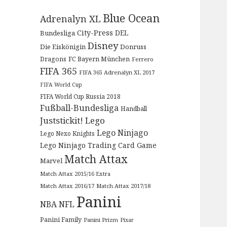
Blue Ocean
Adrenalyn XL
City-Press
DEL
Bundesliga
Disney
Die Eiskönigin
Donruss
Dragons
FC Bayern München
Ferrero
FIFA 365
FIFA 365 Adrenalyn XL 2017
FIFA World Cup
FIFA World Cup Russia 2018
Fußball-Bundesliga
Handball
Juststickit!
Lego
Lego Ninjago
Lego Nexo Knights
Lego Ninjago Trading Card Game
Match Attax
Marvel
Match Attax 2015/16 Extra
Match Attax 2016/17
Match Attax 2017/18
Panini
NBA
NFL
Panini Family
Panini Prizm
Pixar