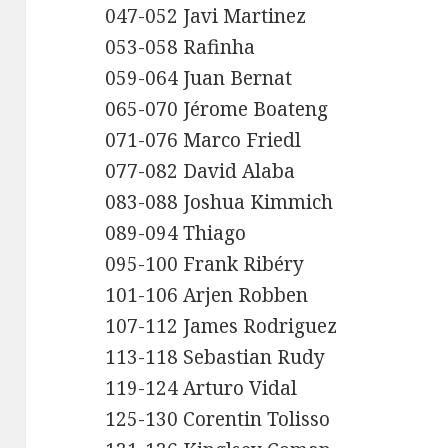
047-052 Javi Martinez
053-058 Rafinha
059-064 Juan Bernat
065-070 Jérome Boateng
071-076 Marco Friedl
077-082 David Alaba
083-088 Joshua Kimmich
089-094 Thiago
095-100 Frank Ribéry
101-106 Arjen Robben
107-112 James Rodriguez
113-118 Sebastian Rudy
119-124 Arturo Vidal
125-130 Corentin Tolisso