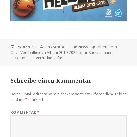
Veröffentlicht
Autor
Kategorien
Schlagwörter
15/01/2020
Jens Schröder
News
albert heijn
,
am
Onze Voetbalhelden Album 2019-2020
,
Spar
,
Stickermania
,
Stickermania - Verrückte Safari
Schreibe einen Kommentar
Deine E-Mail-Adresse wird nicht veröffentlicht.
Erforderliche Felder
sind mit
*
markiert
KOMMENTAR
*