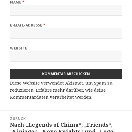
NAME
*
E-MAIL-ADRESSE
*
WEBSITE
Diese Website verwendet Akismet, um Spam zu
reduzieren.
Erfahre mehr darüber, wie deine
Kommentardaten verarbeitet werden
.
Beitragsnavigation
ZURÜCK
Nach „Legends of Chima“, „Friends“,
Vorheriger
„Ninjago“, „Nexo Knights“ und „Lego
Beitrag: