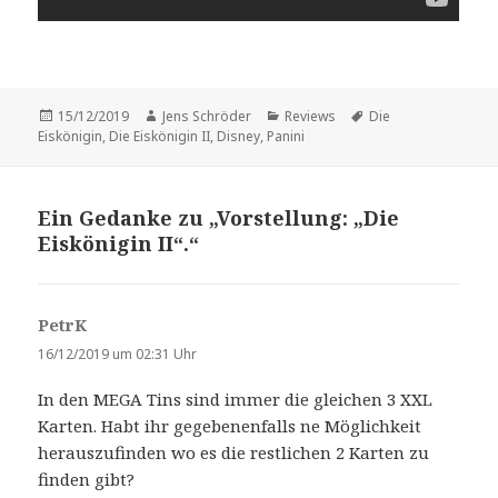
Veröffentlicht
Autor
Kategorien
Schlagwörter
15/12/2019
Jens Schröder
Reviews
Die
am
Eiskönigin
,
Die Eiskönigin II
,
Disney
,
Panini
Ein Gedanke zu „Vorstellung: „Die
Eiskönigin II“.“
PetrK
s
a
16/12/2019 um 02:31 Uhr
g
In den MEGA Tins sind immer die gleichen 3 XXL
t
Karten. Habt ihr gegebenenfalls ne Möglichkeit
:
herauszufinden wo es die restlichen 2 Karten zu
finden gibt?