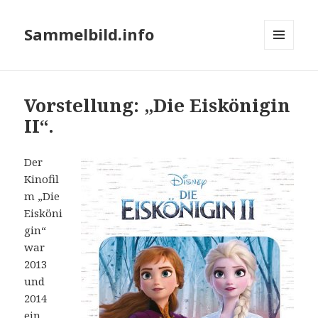
Sammelbild.info
MENÜ
UND
WIDGETS
Vorstellung: „Die Eiskönigin
II“.
Der
Kinofil
m „Die
Eisköni
gin“
war
2013
und
2014
ein