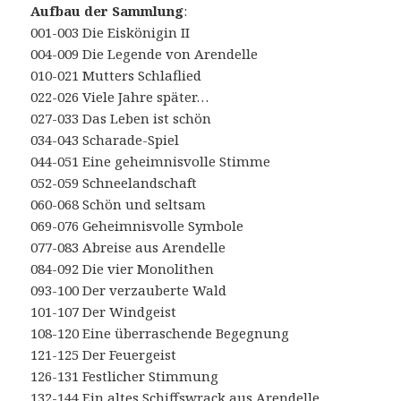
Aufbau der Sammlung
:
001-003 Die Eiskönigin II
004-009 Die Legende von Arendelle
010-021 Mutters Schlaflied
022-026 Viele Jahre später…
027-033 Das Leben ist schön
034-043 Scharade-Spiel
044-051 Eine geheimnisvolle Stimme
052-059 Schneelandschaft
060-068 Schön und seltsam
069-076 Geheimnisvolle Symbole
077-083 Abreise aus Arendelle
084-092 Die vier Monolithen
093-100 Der verzauberte Wald
101-107 Der Windgeist
108-120 Eine überraschende Begegnung
121-125 Der Feuergeist
126-131 Festlicher Stimmung
132-144 Ein altes Schiffswrack aus Arendelle