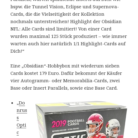
bspw. die Tunnel Vision, Eclipse und Supernova-
Cards, die die Vielseitigkeit der Kollektion
nochmals unterstreichen! Highlight der Obsidian
NFL: Alle Cards sind limitiert! Von einer Card
wurden maximal 125 Stück produziert – wie immer
warten auch hier natürlich 1/1 Highlight-Cards auf
Dich!“
Eine „Obsidian“-Hobbybox mit wiederum sieben
Cards kostet 179 Euro. Dafür bekommt der Käufer
vier Autogramm- oder Memorabilia-Cards, zwei
Base oder Insert Parallels, sowie eine Base Card.
„
Do
nrus
s
Opti
c