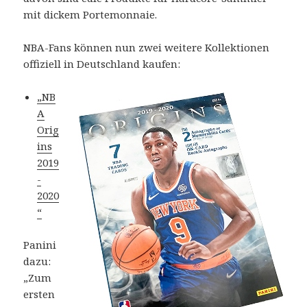
mit dickem Portemonnaie.
NBA-Fans können nun zwei weitere Kollektionen
offiziell in Deutschland kaufen:
„NB
A
Orig
ins
2019
-
2020
“
Panini
dazu:
„Zum
ersten