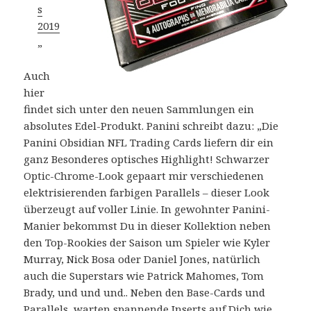
s
2019
„
Auch
hier
findet sich unter den neuen Sammlungen ein
absolutes Edel-Produkt. Panini schreibt dazu: „Die
Panini Obsidian NFL Trading Cards liefern dir ein
ganz Besonderes optisches Highlight! Schwarzer
Optic-Chrome-Look gepaart mir verschiedenen
elektrisierenden farbigen Parallels – dieser Look
überzeugt auf voller Linie. In gewohnter Panini-
Manier bekommst Du in dieser Kollektion neben
den Top-Rookies der Saison um Spieler wie Kyler
Murray, Nick Bosa oder Daniel Jones, natürlich
auch die Superstars wie Patrick Mahomes, Tom
Brady, und und und.. Neben den Base-Cards und
Parallels, warten spannende Inserts auf Dich wie