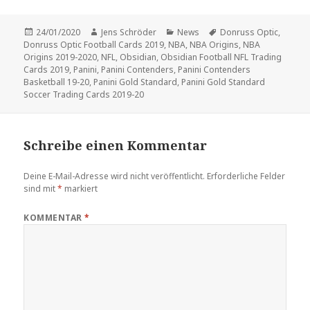
Veröffentlicht
Autor
Kategorien
Schlagwörter
24/01/2020
Jens Schröder
News
Donruss Optic
,
am
Donruss Optic Football Cards 2019
,
NBA
,
NBA Origins
,
NBA
Origins 2019-2020
,
NFL
,
Obsidian
,
Obsidian Football NFL Trading
Cards 2019
,
Panini
,
Panini Contenders
,
Panini Contenders
Basketball 19-20
,
Panini Gold Standard
,
Panini Gold Standard
Soccer Trading Cards 2019-20
Schreibe einen Kommentar
Deine E-Mail-Adresse wird nicht veröffentlicht.
Erforderliche Felder
sind mit
*
markiert
KOMMENTAR
*