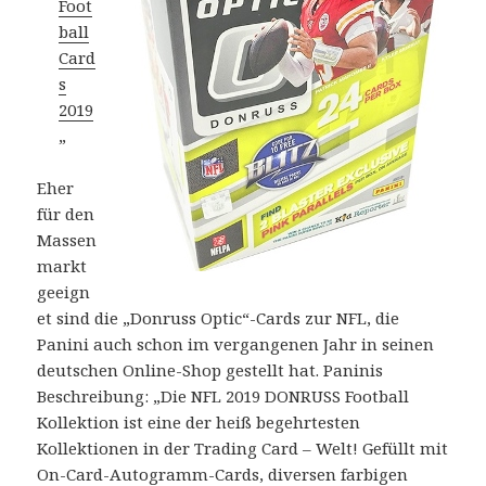
Foot
ball
Card
s
2019
„
Eher
für den
Massen
markt
geeign
et sind die „Donruss Optic“-Cards zur NFL, die
Panini auch schon im vergangenen Jahr in seinen
deutschen Online-Shop gestellt hat. Paninis
Beschreibung: „Die NFL 2019 DONRUSS Football
Kollektion ist eine der heiß begehrtesten
Kollektionen in der Trading Card – Welt! Gefüllt mit
On-Card-Autogramm-Cards, diversen farbigen