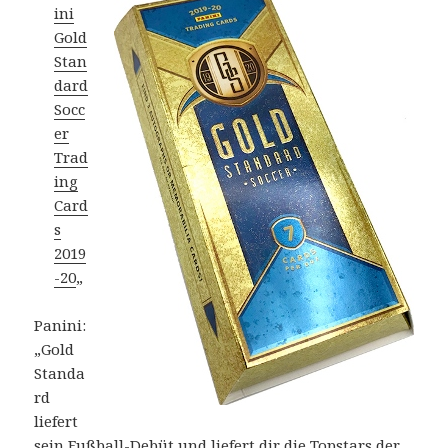
ini
Gold
Stan
dard
Socc
er
Trad
ing
Card
s
2019
-20
„
Panini:
„Gold
Standa
rd
liefert
sein Fußball-Debüt und liefert dir die Topstars der