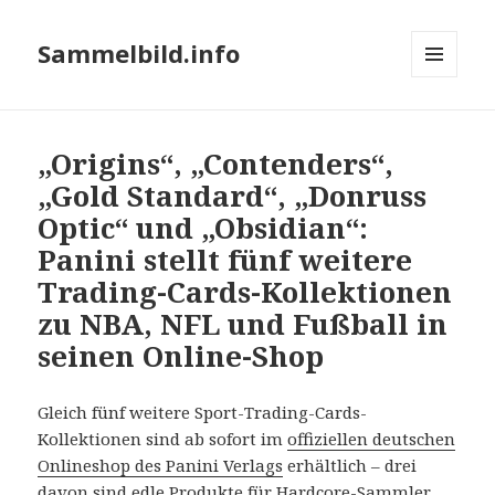
Sammelbild.info
MENÜ
UND
WIDGETS
„Origins“, „Contenders“,
„Gold Standard“, „Donruss
Optic“ und „Obsidian“:
Panini stellt fünf weitere
Trading-Cards-Kollektionen
zu NBA, NFL und Fußball in
seinen Online-Shop
Gleich fünf weitere Sport-Trading-Cards-
Kollektionen sind ab sofort im
offiziellen deutschen
Onlineshop des Panini Verlags
erhältlich – drei
davon sind edle Produkte für Hardcore-Sammler