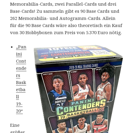
Memorabilia-Cards, zwei Parallel-Cards und drei
Base-Cards! Zu sammeln gibt es 90 Base Cards und
262 Memorabilia- und Autogramm-Cards. Allein
für die 90 Base Cards wäre also theoretisch ein Kauf
von 30 Hobbyboxen zum Preis von 5.370 Euro nötig.
„Pan
ini
Cont
ende
rs
Bask
etba
ll
19-
20“
Eine
größer